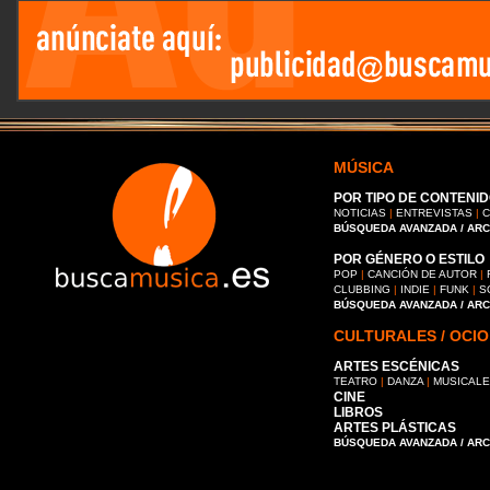
MÚSICA
POR TIPO DE CONTENID
NOTICIAS
|
ENTREVISTAS
|
C
BÚSQUEDA AVANZADA / AR
POR GÉNERO O ESTILO
POP
|
CANCIÓN DE AUTOR
|
CLUBBING
|
INDIE
|
FUNK
|
S
BÚSQUEDA AVANZADA / AR
CULTURALES / OCIO
ARTES ESCÉNICAS
TEATRO
|
DANZA
|
MUSICAL
CINE
LIBROS
ARTES PLÁSTICAS
BÚSQUEDA AVANZADA / AR