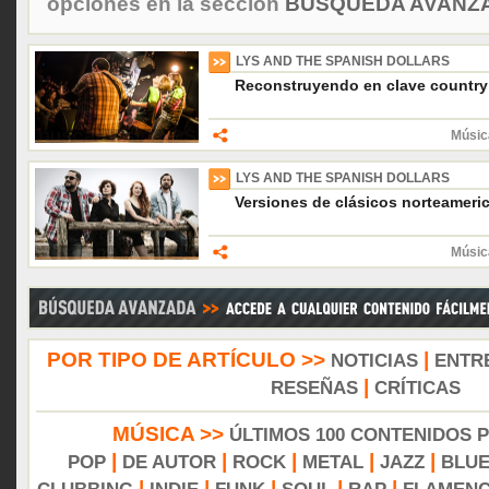
opciones en la sección
BÚSQUEDA AVANZA
LYS AND THE SPANISH DOLLARS
Reconstruyendo en clave country
Músic
LYS AND THE SPANISH DOLLARS
Versiones de clásicos norteameri
Músic
POR TIPO DE ARTÍCULO >>
|
NOTICIAS
ENTR
|
RESEÑAS
CRÍTICAS
MÚSICA >>
ÚLTIMOS 100 CONTENIDOS 
|
|
|
|
|
POP
DE AUTOR
ROCK
METAL
JAZZ
BLU
|
|
|
|
|