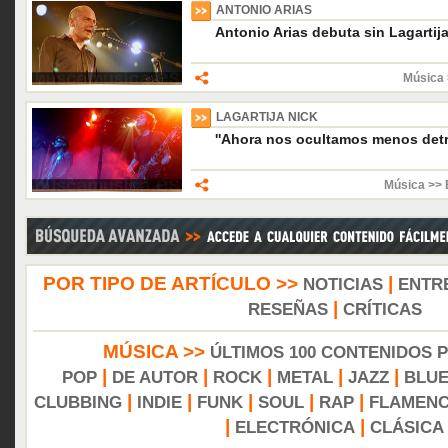
ANTONIO ARIAS
Antonio Arias debuta sin Lagartij
Música 
LAGARTIJA NICK
''Ahora nos ocultamos menos detr
Música >> 
POR TIPO DE ARTÍCULO >>
|
NOTICIAS
ENTR
|
RESEÑAS
CRÍTICAS
MÚSICA >>
ÚLTIMOS 100 CONTENIDOS 
|
|
|
|
|
POP
DE AUTOR
ROCK
METAL
JAZZ
BLU
|
|
|
|
|
CLUBBING
INDIE
FUNK
SOUL
RAP
FLAMEN
|
|
ELECTRÓNICA
CLÁSICA