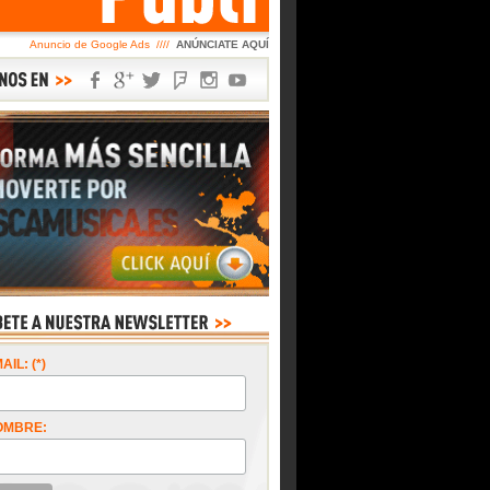
Anuncio de Google Ads ////
ANÚNCIATE AQUÍ
AIL: (*)
OMBRE: