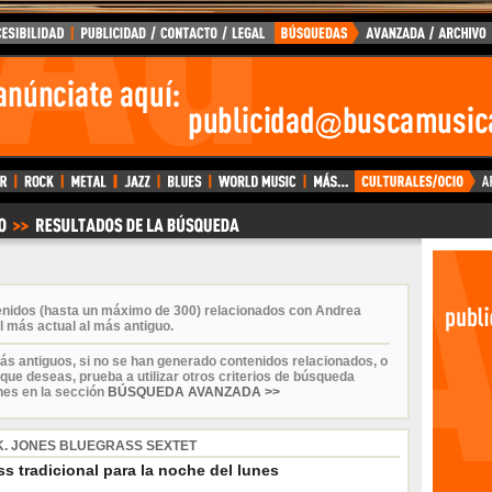
enidos (hasta un máximo de 300) relacionados con Andrea
 más actual al más antiguo.
ás antiguos, si no se han generado contenidos relacionados, o
que deseas, prueba a utilizar otros criterios de búsqueda
nes en la sección
BÚSQUEDA AVANZADA >>
K. JONES BLUEGRASS SEXTET
s tradicional para la noche del lunes