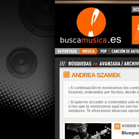
BuscaMusica.es
ANDREA SZAMEK
• A continuación te mostramos los cont
Szamek, ordenados por fechas, desde el
• Si quieres acceder a contenidos aún m
si los que te mostramos aquí no son los 
similares. Te ofrecemos diversas opcio
ROBBIE 
Bluegras