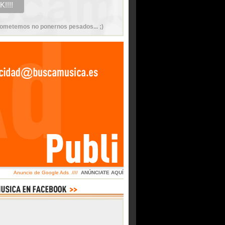
ometemos no ponernos pesados... ;)
Anuncio de Google Ads ////
ANÚNCIATE AQUÍ