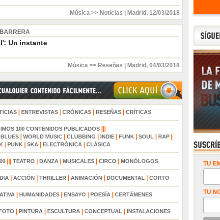
Música >> Noticias
|
Madrid
,
12/03/2018
 BARRERA
l': Un instante
Música >> Reseñas
|
Madrid
,
04/03/2018
|
|
|
|
TICIAS
ENTREVISTAS
CRÓNICAS
RESEÑAS
CRÍTICAS
|||
TIMOS 100 CONTENIDOS PUBLICADOS
|
|
|
|
|
|
|
|
BLUES
WORLD MUSIC
CLUBBING
INDIE
FUNK
SOUL
RAP
|
|
|
|
K
PUNK
SKA
ELECTRÓNICA
CLÁSICA
|||
|
|
|
|
00
TEATRO
DANZA
MUSICALES
CIRCO
MONÓLOGOS
TU EM
|
|
|
|
|
DIA
ACCIÓN
THRILLER
ANIMACIÓN
DOCUMENTAL
CORTO
TU N
|
|
|
|
ATIVA
HUMANIDADES
ENSAYO
POESÍA
CERTÁMENES
|
|
|
|
FOTO
PINTURA
ESCULTURA
CONCEPTUAL
INSTALACIONES