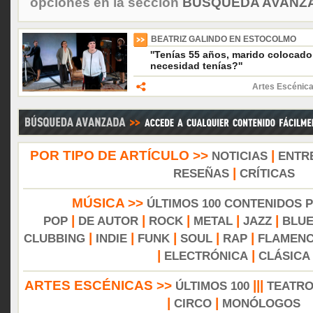
opciones en la sección
BÚSQUEDA AVANZA
BEATRIZ GALINDO EN ESTOCOLMO
''Tenías 55 años, marido colocado
necesidad tenías?''
Artes Escénica
POR TIPO DE ARTÍCULO >>
|
NOTICIAS
ENTR
|
RESEÑAS
CRÍTICAS
MÚSICA >>
ÚLTIMOS 100 CONTENIDOS 
|
|
|
|
|
POP
DE AUTOR
ROCK
METAL
JAZZ
BLU
|
|
|
|
|
CLUBBING
INDIE
FUNK
SOUL
RAP
FLAMEN
|
|
ELECTRÓNICA
CLÁSICA
ARTES ESCÉNICAS >>
|||
ÚLTIMOS 100
TEATR
|
|
CIRCO
MONÓLOGOS