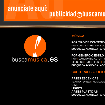
MÚSICA
POR TIPO DE CONTENID
NOTICIAS
|
ENTREVISTAS
|
C
BÚSQUEDA AVANZADA / AR
POR GÉNERO O ESTILO
POP
|
CANCIÓN DE AUTOR
|
CLUBBING
|
INDIE
|
FUNK
|
S
BÚSQUEDA AVANZADA / AR
CULTURALES / OCIO
ARTES ESCÉNICAS
TEATRO
|
DANZA
|
MUSICAL
CINE
LIBROS
ARTES PLÁSTICAS
BÚSQUEDA AVANZADA / AR