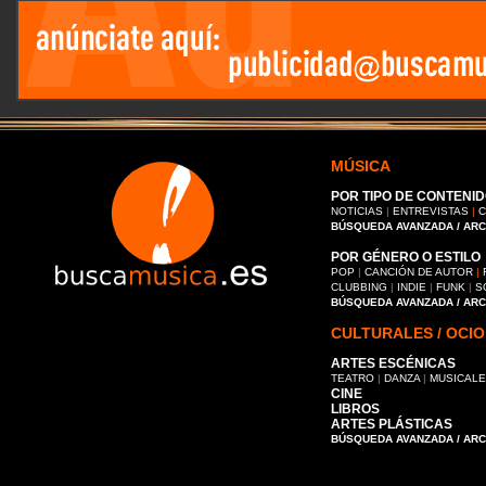
MÚSICA
POR TIPO DE CONTENID
NOTICIAS
|
ENTREVISTAS
|
C
BÚSQUEDA AVANZADA / AR
POR GÉNERO O ESTILO
POP
|
CANCIÓN DE AUTOR
|
CLUBBING
|
INDIE
|
FUNK
|
S
BÚSQUEDA AVANZADA / AR
CULTURALES / OCIO
ARTES ESCÉNICAS
TEATRO
|
DANZA
|
MUSICAL
CINE
LIBROS
ARTES PLÁSTICAS
BÚSQUEDA AVANZADA / AR