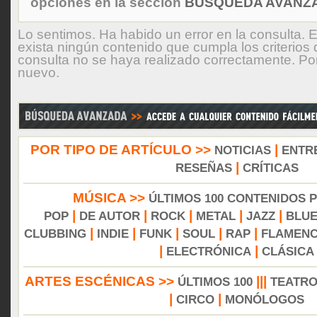
opciones en la sección
BÚSQUEDA AVANZA
Lo sentimos. Ha habido un error en la consulta. 
exista ningún contenido que cumpla los criterios
consulta no se haya realizado correctamente. Por 
nuevo.
POR TIPO DE ARTÍCULO >>
|
NOTICIAS
ENTR
|
RESEÑAS
CRÍTICAS
MÚSICA >>
ÚLTIMOS 100 CONTENIDOS 
|
|
|
|
|
POP
DE AUTOR
ROCK
METAL
JAZZ
BLU
|
|
|
|
|
CLUBBING
INDIE
FUNK
SOUL
RAP
FLAMEN
|
|
ELECTRÓNICA
CLÁSICA
ARTES ESCÉNICAS >>
|||
ÚLTIMOS 100
TEATR
|
|
CIRCO
MONÓLOGOS