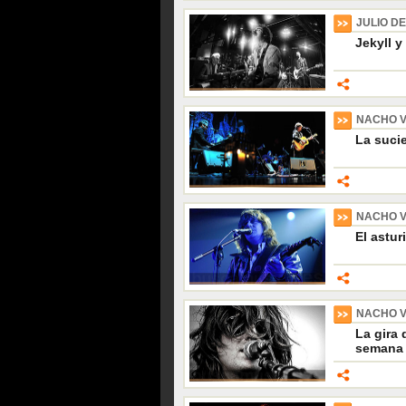
JULIO D
Jekyll y
NACHO 
La suci
NACHO 
El astur
NACHO 
La gira 
semana 