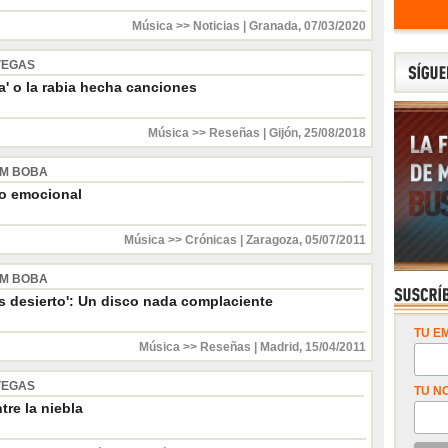
Música >> Noticias
|
Granada
,
07/03/2020
VEGAS
ca' o la rabia hecha canciones
Música >> Reseñas
|
Gijón
,
25/08/2018
M BOBA
o emocional
Música >> Crónicas
|
Zaragoza
,
05/07/2011
M BOBA
s desierto': Un disco nada complaciente
TU EM
Música >> Reseñas
|
Madrid
,
15/04/2011
VEGAS
TU N
ntre la niebla