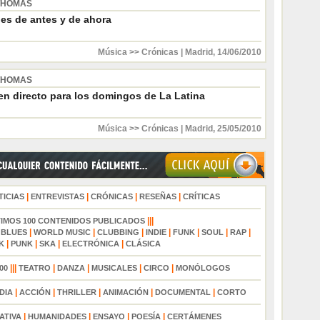
THOMAS
es de antes y de ahora
Música >> Crónicas
|
Madrid
,
14/06/2010
THOMAS
en directo para los domingos de La Latina
Música >> Crónicas
|
Madrid
,
25/05/2010
|
|
|
|
TICIAS
ENTREVISTAS
CRÓNICAS
RESEÑAS
CRÍTICAS
|||
TIMOS 100 CONTENIDOS PUBLICADOS
|
|
|
|
|
|
|
|
BLUES
WORLD MUSIC
CLUBBING
INDIE
FUNK
SOUL
RAP
|
|
|
|
K
PUNK
SKA
ELECTRÓNICA
CLÁSICA
|||
|
|
|
|
00
TEATRO
DANZA
MUSICALES
CIRCO
MONÓLOGOS
|
|
|
|
|
DIA
ACCIÓN
THRILLER
ANIMACIÓN
DOCUMENTAL
CORTO
|
|
|
|
ATIVA
HUMANIDADES
ENSAYO
POESÍA
CERTÁMENES