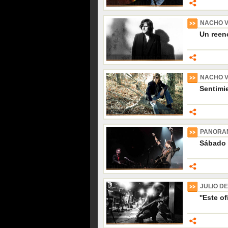
NACHO 
Un reen
NACHO 
Sentimi
PANORAM
Sábado 
JULIO D
''Este o