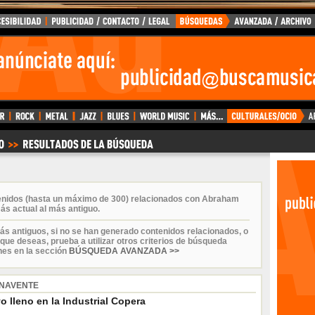
tenidos (hasta un máximo de 300) relacionados con Abraham
ás actual al más antiguo.
ás antiguos, si no se han generado contenidos relacionados, o
que deseas, prueba a utilizar otros criterios de búsqueda
nes en la sección
BÚSQUEDA AVANZADA >>
NAVENTE
 lleno en la Industrial Copera