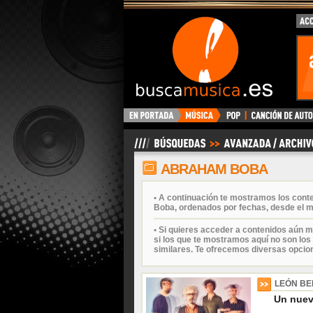
BuscaMusica.es
ABRAHAM BOBA
• A continuación te mostramos los con
Boba, ordenados por fechas, desde el m
• Si quieres acceder a contenidos aún m
si los que te mostramos aquí no son los 
similares. Te ofrecemos diversas opcio
LEÓN BE
Un nuevo