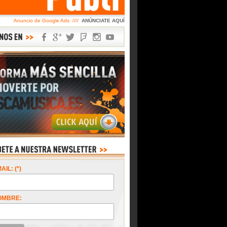
Anuncio de Google Ads ////
ANÚNCIATE AQUÍ
AIL: (*)
OMBRE: