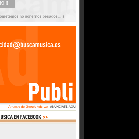
ometemos no ponernos pesados... ;)
Anuncio de Google Ads ////
ANÚNCIATE AQUÍ