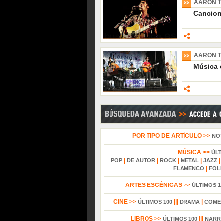
AARON 
Cancion
AARON 
Música 
POR TIPO DE ARTÍCULO >>
NO
MÚSICA >>
ÚL
|
|
|
|
POP
DE AUTOR
ROCK
METAL
JAZZ
|
FLAMENCO
FOL
ARTES ESCÉNICAS >>
ÚLTIMOS 1
CINE >>
|||
|
ÚLTIMOS 100
DRAMA
COME
LIBROS >>
|||
ÚLTIMOS 100
NARR