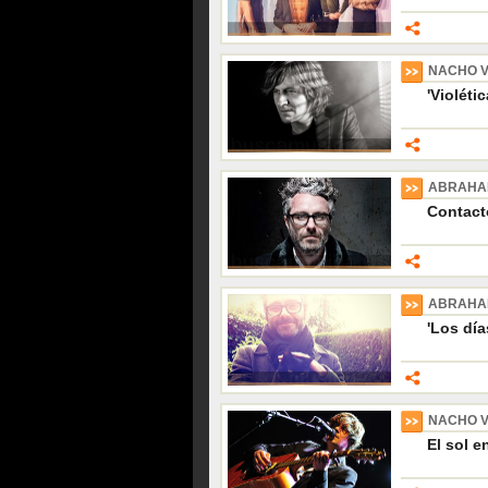
NACHO 
'Violéti
ABRAHA
Contact
ABRAHA
'Los día
NACHO 
El sol e