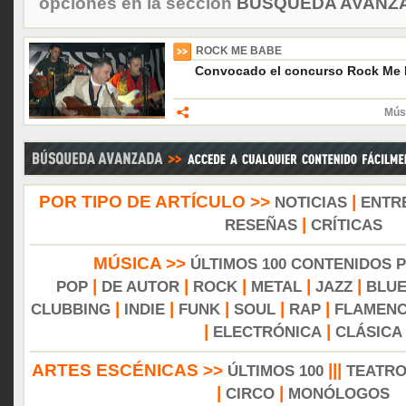
opciones en la sección
BÚSQUEDA AVANZA
ROCK ME BABE
Convocado el concurso Rock Me
Músi
POR TIPO DE ARTÍCULO >>
|
NOTICIAS
ENTR
|
RESEÑAS
CRÍTICAS
MÚSICA >>
ÚLTIMOS 100 CONTENIDOS 
|
|
|
|
|
POP
DE AUTOR
ROCK
METAL
JAZZ
BLU
|
|
|
|
|
CLUBBING
INDIE
FUNK
SOUL
RAP
FLAMEN
|
|
ELECTRÓNICA
CLÁSICA
ARTES ESCÉNICAS >>
|||
ÚLTIMOS 100
TEATR
|
|
CIRCO
MONÓLOGOS