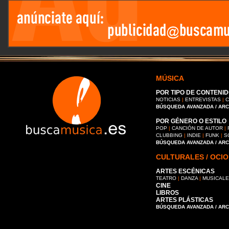
MÚSICA
POR TIPO DE CONTENID
NOTICIAS
|
ENTREVISTAS
|
C
BÚSQUEDA AVANZADA / AR
POR GÉNERO O ESTILO
POP
|
CANCIÓN DE AUTOR
|
CLUBBING
|
INDIE
|
FUNK
|
S
BÚSQUEDA AVANZADA / AR
CULTURALES / OCIO
ARTES ESCÉNICAS
TEATRO
|
DANZA
|
MUSICAL
CINE
LIBROS
ARTES PLÁSTICAS
BÚSQUEDA AVANZADA / AR