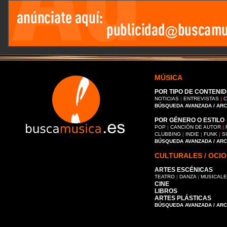
MÚSICA
POR TIPO DE CONTENID
NOTICIAS
|
ENTREVISTAS
|
C
BÚSQUEDA AVANZADA / AR
POR GÉNERO O ESTILO
POP
|
CANCIÓN DE AUTOR
|
CLUBBING
|
INDIE
|
FUNK
|
S
BÚSQUEDA AVANZADA / AR
CULTURALES / OCIO
ARTES ESCÉNICAS
TEATRO
|
DANZA
|
MUSICAL
CINE
LIBROS
ARTES PLÁSTICAS
BÚSQUEDA AVANZADA / AR