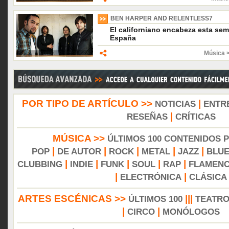
BEN HARPER AND RELENTLESS7
El californiano encabeza esta sem
España
Música >
POR TIPO DE ARTÍCULO >>
|
NOTICIAS
ENTR
|
RESEÑAS
CRÍTICAS
MÚSICA >>
ÚLTIMOS 100 CONTENIDOS 
|
|
|
|
|
POP
DE AUTOR
ROCK
METAL
JAZZ
BLU
|
|
|
|
|
CLUBBING
INDIE
FUNK
SOUL
RAP
FLAMEN
|
|
ELECTRÓNICA
CLÁSICA
ARTES ESCÉNICAS >>
|||
ÚLTIMOS 100
TEATR
|
|
CIRCO
MONÓLOGOS