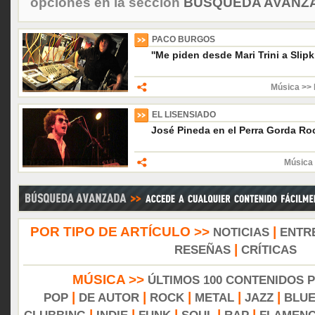
opciones en la sección
BÚSQUEDA AVANZA
PACO BURGOS
''Me piden desde Mari Trini a Slipk
Música >> 
EL LISENSIADO
José Pineda en el Perra Gorda Ro
Música 
POR TIPO DE ARTÍCULO >>
|
NOTICIAS
ENTR
|
RESEÑAS
CRÍTICAS
MÚSICA >>
ÚLTIMOS 100 CONTENIDOS 
|
|
|
|
|
POP
DE AUTOR
ROCK
METAL
JAZZ
BLU
|
|
|
|
|