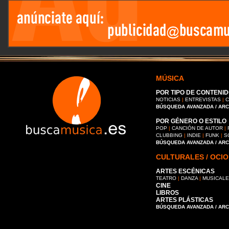
MÚSICA
POR TIPO DE CONTENID
NOTICIAS
|
ENTREVISTAS
|
C
BÚSQUEDA AVANZADA / AR
POR GÉNERO O ESTILO
POP
|
CANCIÓN DE AUTOR
|
CLUBBING
|
INDIE
|
FUNK
|
S
BÚSQUEDA AVANZADA / AR
CULTURALES / OCIO
ARTES ESCÉNICAS
TEATRO
|
DANZA
|
MUSICAL
CINE
LIBROS
ARTES PLÁSTICAS
BÚSQUEDA AVANZADA / AR