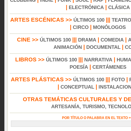
CLUBBING
INDIE
FUNK
SOUL
RAP
FLAMEN
|
|
ELECTRÓNICA
CLÁSICA
ARTES ESCÉNICAS >>
|||
ÚLTIMOS 100
TEATR
|
|
CIRCO
MONÓLOGOS
CINE >>
|||
|
|
ÚLTIMOS 100
DRAMA
COMEDIA
|
|
ANIMACIÓN
DOCUMENTAL
C
LIBROS >>
|||
|
ÚLTIMOS 100
NARRATIVA
HUMA
|
POESÍA
CERTÁMENES
ARTES PLÁSTICAS >>
|||
|
ÚLTIMOS 100
FOTO
|
|
CONCEPTUAL
INSTALACIO
OTRAS TEMÁTICAS CULTURALES Y DE
ARTESANÍA, TURISMO, TECNOLOG
POR TÍTULO O PALABRA EN EL TEXTO 