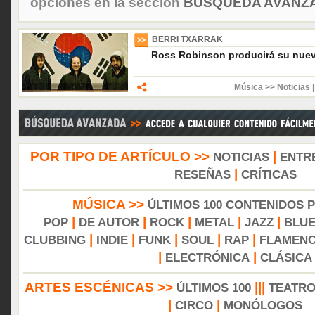
opciones en la sección
BÚSQUEDA AVANZA
BERRI TXARRAK
Ross Robinson producirá su nue
Música >> Noticias
POR TIPO DE ARTÍCULO >>
|
NOTICIAS
ENTR
|
RESEÑAS
CRÍTICAS
MÚSICA >>
ÚLTIMOS 100 CONTENIDOS 
|
|
|
|
|
POP
DE AUTOR
ROCK
METAL
JAZZ
BLU
|
|
|
|
|
CLUBBING
INDIE
FUNK
SOUL
RAP
FLAMEN
|
|
ELECTRÓNICA
CLÁSICA
ARTES ESCÉNICAS >>
|||
ÚLTIMOS 100
TEATR
|
|
CIRCO
MONÓLOGOS