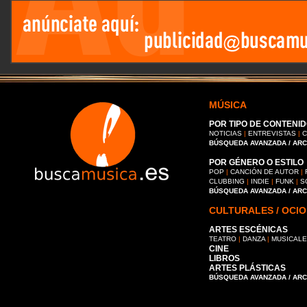
MÚSICA
POR TIPO DE CONTENID
NOTICIAS
|
ENTREVISTAS
|
C
BÚSQUEDA AVANZADA / AR
POR GÉNERO O ESTILO
POP
|
CANCIÓN DE AUTOR
|
CLUBBING
|
INDIE
|
FUNK
|
S
BÚSQUEDA AVANZADA / AR
CULTURALES / OCIO
ARTES ESCÉNICAS
TEATRO
|
DANZA
|
MUSICAL
CINE
LIBROS
ARTES PLÁSTICAS
BÚSQUEDA AVANZADA / AR