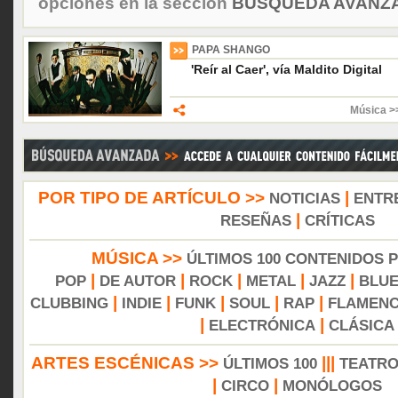
opciones en la sección
BÚSQUEDA AVANZA
PAPA SHANGO
'Reír al Caer', vía Maldito Digital
Música >>
POR TIPO DE ARTÍCULO >>
|
NOTICIAS
ENTR
|
RESEÑAS
CRÍTICAS
MÚSICA >>
ÚLTIMOS 100 CONTENIDOS 
|
|
|
|
|
POP
DE AUTOR
ROCK
METAL
JAZZ
BLU
|
|
|
|
|
CLUBBING
INDIE
FUNK
SOUL
RAP
FLAMEN
|
|
ELECTRÓNICA
CLÁSICA
ARTES ESCÉNICAS >>
|||
ÚLTIMOS 100
TEATR
|
|
CIRCO
MONÓLOGOS