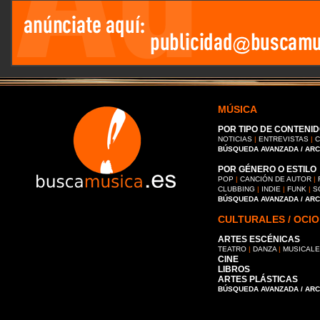
MÚSICA
POR TIPO DE CONTENID
NOTICIAS
|
ENTREVISTAS
|
C
BÚSQUEDA AVANZADA / AR
POR GÉNERO O ESTILO
POP
|
CANCIÓN DE AUTOR
|
CLUBBING
|
INDIE
|
FUNK
|
S
BÚSQUEDA AVANZADA / AR
CULTURALES / OCIO
ARTES ESCÉNICAS
TEATRO
|
DANZA
|
MUSICAL
CINE
LIBROS
ARTES PLÁSTICAS
BÚSQUEDA AVANZADA / AR