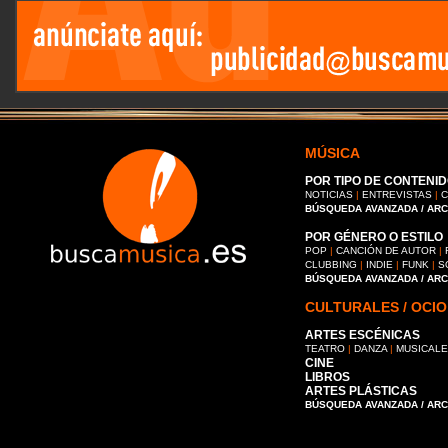
MÚSICA
POR TIPO DE CONTENID
NOTICIAS
|
ENTREVISTAS
|
C
BÚSQUEDA AVANZADA / AR
POR GÉNERO O ESTILO
POP
|
CANCIÓN DE AUTOR
|
CLUBBING
|
INDIE
|
FUNK
|
S
BÚSQUEDA AVANZADA / AR
CULTURALES / OCIO
ARTES ESCÉNICAS
TEATRO
|
DANZA
|
MUSICAL
CINE
LIBROS
ARTES PLÁSTICAS
BÚSQUEDA AVANZADA / AR