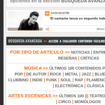
opciones en la sección
BÚSQUEDA AVANZA
DANI MARTÍN
El cantante lanza su segundo tra
Músic
POR TIPO DE ARTÍCULO >>
|
NOTICIAS
ENTR
|
RESEÑAS
CRÍTICAS
MÚSICA >>
ÚLTIMOS 100 CONTENIDOS 
|
|
|
|
|
POP
DE AUTOR
ROCK
METAL
JAZZ
BLU
|
|
|
|
|
CLUBBING
INDIE
FUNK
SOUL
RAP
FLAMEN
|
|
ELECTRÓNICA
CLÁSICA
ARTES ESCÉNICAS >>
|||
ÚLTIMOS 100
TEATR
|
|
CIRCO
MONÓLOGOS