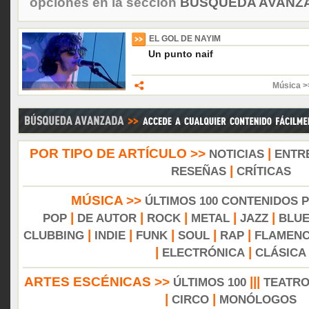
opciones en la sección
BÚSQUEDA AVANZA
EL GOL DE NAYIM
Un punto naif
Música >
POR TIPO DE ARTÍCULO >>
|
NOTICIAS
ENTR
|
RESEÑAS
CRÍTICAS
MÚSICA >>
ÚLTIMOS 100 CONTENIDOS 
|
|
|
|
|
POP
DE AUTOR
ROCK
METAL
JAZZ
BLU
|
|
|
|
|
CLUBBING
INDIE
FUNK
SOUL
RAP
FLAMEN
|
|
ELECTRÓNICA
CLÁSICA
ARTES ESCÉNICAS >>
|||
ÚLTIMOS 100
TEATR
|
|
CIRCO
MONÓLOGOS