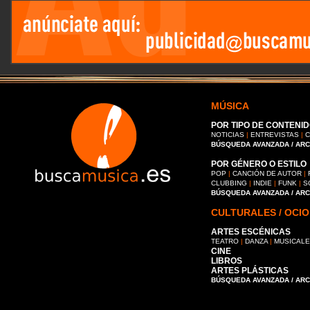
MÚSICA
POR TIPO DE CONTENID
NOTICIAS
|
ENTREVISTAS
|
C
BÚSQUEDA AVANZADA / AR
POR GÉNERO O ESTILO
POP
|
CANCIÓN DE AUTOR
|
CLUBBING
|
INDIE
|
FUNK
|
S
BÚSQUEDA AVANZADA / AR
CULTURALES / OCIO
ARTES ESCÉNICAS
TEATRO
|
DANZA
|
MUSICAL
CINE
LIBROS
ARTES PLÁSTICAS
BÚSQUEDA AVANZADA / AR