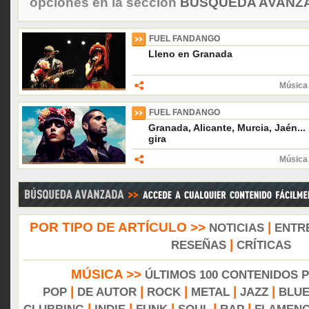
opciones en la sección
BÚSQUEDA AVANZA
FUEL FANDANGO
Lleno en Granada
Música 
FUEL FANDANGO
Granada, Alicante, Murcia, Jaén..
gira
Música 
POR TIPO DE ARTÍCULO >>
|
NOTICIAS
ENTR
|
RESEÑAS
CRÍTICAS
MÚSICA >>
ÚLTIMOS 100 CONTENIDOS 
|
|
|
|
|
POP
DE AUTOR
ROCK
METAL
JAZZ
BLU
|
|
|
|
|