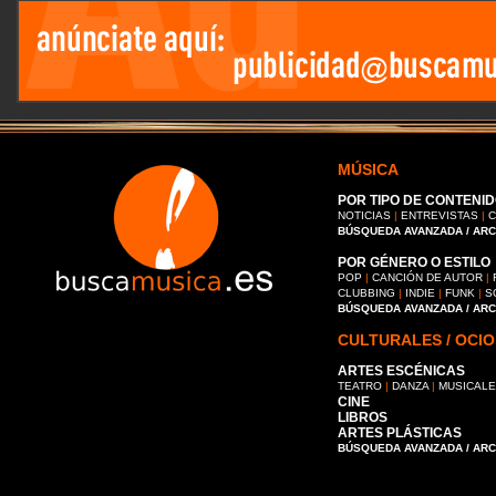
MÚSICA
POR TIPO DE CONTENID
NOTICIAS
|
ENTREVISTAS
|
C
BÚSQUEDA AVANZADA / AR
POR GÉNERO O ESTILO
POP
|
CANCIÓN DE AUTOR
|
CLUBBING
|
INDIE
|
FUNK
|
S
BÚSQUEDA AVANZADA / AR
CULTURALES / OCIO
ARTES ESCÉNICAS
TEATRO
|
DANZA
|
MUSICAL
CINE
LIBROS
ARTES PLÁSTICAS
BÚSQUEDA AVANZADA / AR