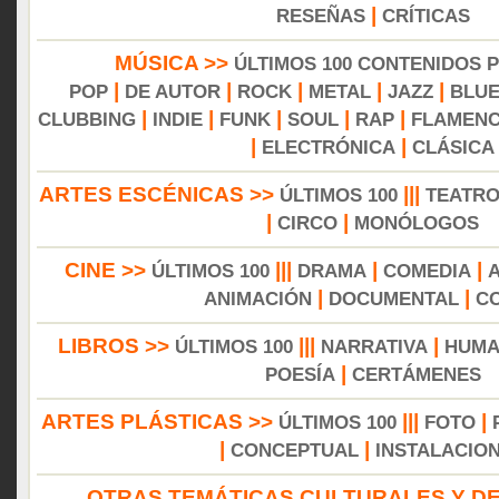
|
RESEÑAS
CRÍTICAS
MÚSICA >>
ÚLTIMOS 100 CONTENIDOS 
|
|
|
|
|
POP
DE AUTOR
ROCK
METAL
JAZZ
BLU
|
|
|
|
|
CLUBBING
INDIE
FUNK
SOUL
RAP
FLAMEN
|
|
ELECTRÓNICA
CLÁSICA
ARTES ESCÉNICAS >>
|||
ÚLTIMOS 100
TEATR
|
|
CIRCO
MONÓLOGOS
CINE >>
|||
|
|
ÚLTIMOS 100
DRAMA
COMEDIA
|
|
ANIMACIÓN
DOCUMENTAL
C
LIBROS >>
|||
|
ÚLTIMOS 100
NARRATIVA
HUMA
|
POESÍA
CERTÁMENES
ARTES PLÁSTICAS >>
|||
|
ÚLTIMOS 100
FOTO
|
|
CONCEPTUAL
INSTALACIO
OTRAS TEMÁTICAS CULTURALES Y DE