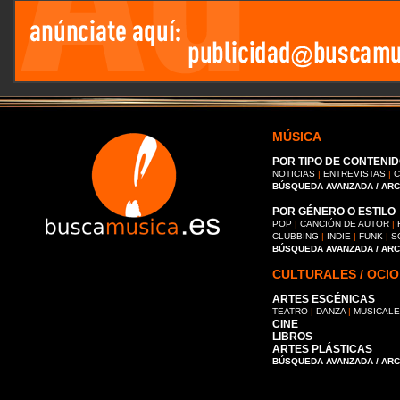
MÚSICA
POR TIPO DE CONTENID
NOTICIAS
|
ENTREVISTAS
|
C
BÚSQUEDA AVANZADA / AR
POR GÉNERO O ESTILO
POP
|
CANCIÓN DE AUTOR
|
CLUBBING
|
INDIE
|
FUNK
|
S
BÚSQUEDA AVANZADA / AR
CULTURALES / OCIO
ARTES ESCÉNICAS
TEATRO
|
DANZA
|
MUSICAL
CINE
LIBROS
ARTES PLÁSTICAS
BÚSQUEDA AVANZADA / AR