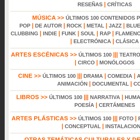
|
RESEÑAS
CRÍTICAS
MÚSICA >>
ÚLTIMOS 100 CONTENIDOS 
|
|
|
|
|
POP
DE AUTOR
ROCK
METAL
JAZZ
BLU
|
|
|
|
|
CLUBBING
INDIE
FUNK
SOUL
RAP
FLAMEN
|
|
ELECTRÓNICA
CLÁSICA
ARTES ESCÉNICAS >>
|||
ÚLTIMOS 100
TEATR
|
|
CIRCO
MONÓLOGOS
CINE >>
|||
|
|
ÚLTIMOS 100
DRAMA
COMEDIA
|
|
ANIMACIÓN
DOCUMENTAL
C
LIBROS >>
|||
|
ÚLTIMOS 100
NARRATIVA
HUMA
|
POESÍA
CERTÁMENES
ARTES PLÁSTICAS >>
|||
|
ÚLTIMOS 100
FOTO
|
|
CONCEPTUAL
INSTALACIO
OTRAS TEMÁTICAS CULTURALES Y DE