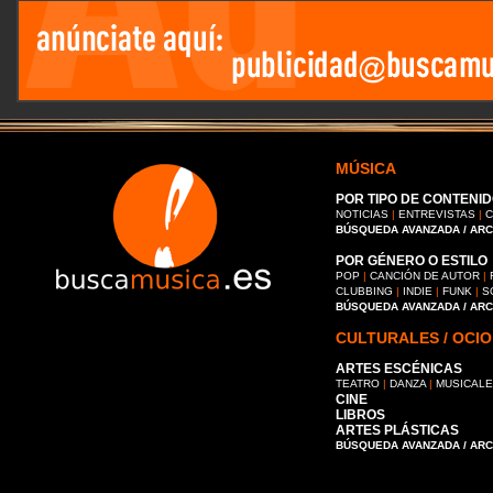
MÚSICA
POR TIPO DE CONTENID
NOTICIAS
|
ENTREVISTAS
|
C
BÚSQUEDA AVANZADA / AR
POR GÉNERO O ESTILO
POP
|
CANCIÓN DE AUTOR
|
CLUBBING
|
INDIE
|
FUNK
|
S
BÚSQUEDA AVANZADA / AR
CULTURALES / OCIO
ARTES ESCÉNICAS
TEATRO
|
DANZA
|
MUSICAL
CINE
LIBROS
ARTES PLÁSTICAS
BÚSQUEDA AVANZADA / AR