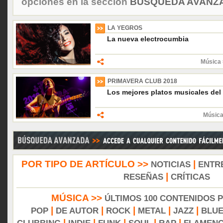
opciones en la sección
BÚSQUEDA AVANZA
LA YEGROS
La nueva electrocumbia
Música 
PRIMAVERA CLUB 2018
Los mejores platos musicales del
Música
POR TIPO DE ARTÍCULO >>
|
NOTICIAS
ENTR
|
RESEÑAS
CRÍTICAS
MÚSICA >>
ÚLTIMOS 100 CONTENIDOS 
|
|
|
|
|
POP
DE AUTOR
ROCK
METAL
JAZZ
BLU
|
|
|
|
|