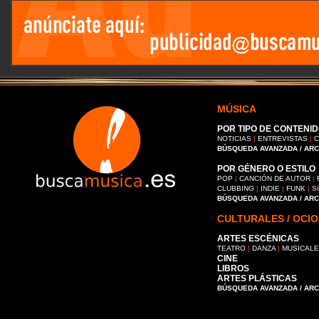
MÚSICA
POR TIPO DE CONTENID
NOTICIAS
|
ENTREVISTAS
|
C
BÚSQUEDA AVANZADA / AR
POR GÉNERO O ESTILO
POP
|
CANCIÓN DE AUTOR
|
CLUBBING
|
INDIE
|
FUNK
|
S
BÚSQUEDA AVANZADA / AR
CULTURALES / OCIO
ARTES ESCÉNICAS
TEATRO
|
DANZA
|
MUSICAL
CINE
LIBROS
ARTES PLÁSTICAS
BÚSQUEDA AVANZADA / AR