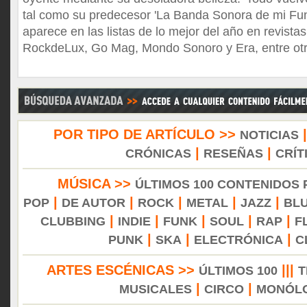
tal como su predecesor 'La Banda Sonora de mi Fun
aparece en las listas de lo mejor del año en revistas
RockdeLux, Go Mag, Mondo Sonoro y Era, entre ot
POR TIPO DE ARTÍCULO >>
NOTICIAS
|
|
CRÓNICAS
RESEÑAS
CRÍT
MÚSICA >>
ÚLTIMOS 100 CONTENIDOS
|
|
|
|
|
POP
DE AUTOR
ROCK
METAL
JAZZ
BL
|
|
|
|
|
CLUBBING
INDIE
FUNK
SOUL
RAP
F
|
|
|
PUNK
SKA
ELECTRÓNICA
C
ARTES ESCÉNICAS >>
|||
ÚLTIMOS 100
T
|
|
MUSICALES
CIRCO
MONÓL