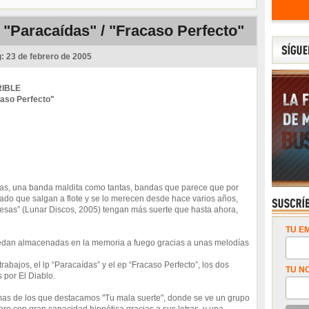
- "Paracaídas" / "Fracaso Perfecto"
g:
23 de febrero de 2005
RIBLE
caso Perfecto"
as, una banda maldita como tantas, bandas que parece que por
do que salgan a flote y se lo merecen desde hace varios años,
sas” (Lunar Discos, 2005) tengan más suerte que hasta ahora,
TU EM
 quedan almacenadas en la memoria a fuego gracias a unas melodías
abajos, el lp “Paracaídas” y el ep “Fracaso Perfecto”, los dos
TU N
 por El Diablo.
emas de los que destacamos "Tu mala suerte", donde se ve un grupo