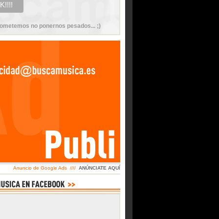
ometemos no ponernos pesados... ;)
Anuncio de Google Ads ////
ANÚNCIATE AQUÍ