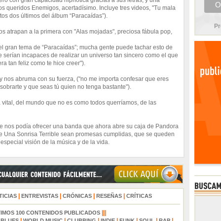
ero con gran capacidad hipnótica gracias a sus letras, y una
ros queridos Enemigos, acertadísimo. Incluye tres videos, "Tu mala
(estos dos últimos del álbum “Paracaídas”).
Pr
os atrapan a la primera con "Alas mojadas", preciosa fábula pop,
n, el gran tema de “Paracaídas”; mucha gente puede tachar esto de
 serían incapaces de realizar un universo tan sincero como el que
era tan feliz como te hice creer").
e y nos abruma con su fuerza, ("no me importa confesar que eres
a sobrarte y que seas tú quien no tenga bastante").
a vital, del mundo que no es como todos querríamos, de las
e nos podía ofrecer una banda que ahora abre su caja de Pandora
 Una Sonrisa Terrible sean promesas cumplidas, que se queden
especial visión de la música y de la vida.
|
|
|
|
TICIAS
ENTREVISTAS
CRÓNICAS
RESEÑAS
CRÍTICAS
|||
TIMOS 100 CONTENIDOS PUBLICADOS
|
|
|
|
|
|
|
|
BLUES
WORLD MUSIC
CLUBBING
INDIE
FUNK
SOUL
RAP