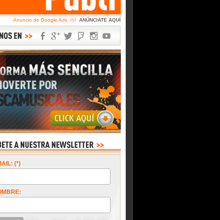
Anuncio de Google Ads ////
ANÚNCIATE AQUÍ
AIL: (*)
OMBRE: