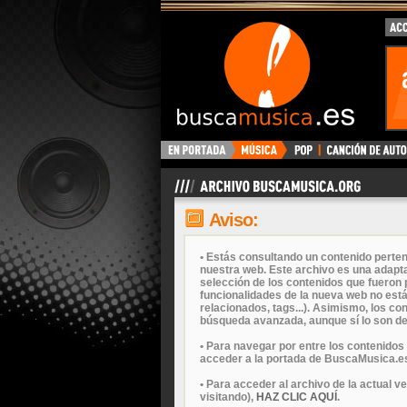
Aviso:
• Estás consultando un contenido perten
nuestra web. Este archivo es una adapta
selección de los contenidos que fueron p
funcionalidades de la nueva web no está
relacionados, tags...). Asimismo, los c
búsqueda avanzada, aunque sí lo son de
• Para navegar por entre los contenidos
acceder a la portada de BuscaMusica.es
• Para acceder al archivo de la actual v
visitando),
HAZ CLIC AQUÍ
.