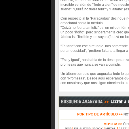
correcto, cercano al sonido de Nosotrash, p
increíble versión de "Todo a cien" de nuest
suerte", "Quizá no fuera feliz" y "Faltarte" 
Con respecto al lp “Paracaídas” decir que n
emocional hasta la médula.
"Quizá no fuera tan feliz" es, en mi opinió
un poco "ñoño", pero sinceramente creo que
fabrica Isa Terrible y los suyos ("quizá no fu
"Faltarte" con ese aire indie, nos sorprend
pura necesidad", "prefiero faltarte a llegar 
"Estoy igual", nos habla de la desesperanz
promesas que nunca se van a cumplir.
Un álbum correcto que auguraba todo lo qu
con “Promesas”. Desde aquí esperamos que
con nosotros y que nos sigan ofreciendo su 
POR TIPO DE ARTÍCULO >>
NO
MÚSICA >>
ÚL
|
|
|
|
POP
DE AUTOR
ROCK
METAL
JAZZ