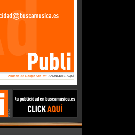
Anuncio de Google Ads ////
ANÚNCIATE AQUÍ