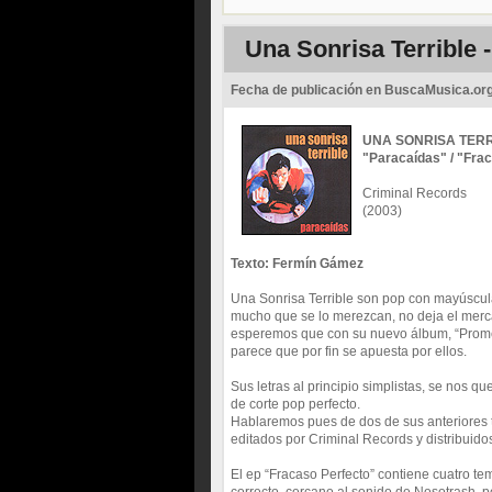
Una Sonrisa Terrible 
Fecha de publicación en BuscaMusica.or
UNA SONRISA TER
"Paracaídas" / "Fra
Criminal Records
(2003)
Texto: Fermín Gámez
Una Sonrisa Terrible son pop con mayúscul
mucho que se lo merezcan, no deja el merca
esperemos que con su nuevo álbum, “Prome
parece que por fin se apuesta por ellos.
Sus letras al principio simplistas, se nos
de corte pop perfecto.
Hablaremos pues de dos de sus anteriores tr
editados por Criminal Records y distribuidos
El ep “Fracaso Perfecto” contiene cuatro t