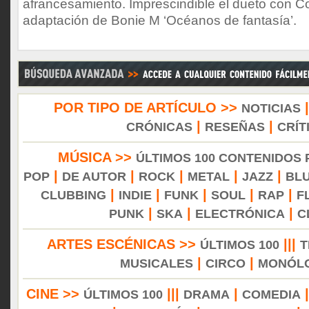
afrancesamiento. Imprescindible el dueto con C
adaptación de Bonie M ‘Océanos de fantasía’.
POR TIPO DE ARTÍCULO >>
NOTICIAS
|
|
CRÓNICAS
RESEÑAS
CRÍT
MÚSICA >>
ÚLTIMOS 100 CONTENIDOS
|
|
|
|
|
POP
DE AUTOR
ROCK
METAL
JAZZ
BL
|
|
|
|
|
CLUBBING
INDIE
FUNK
SOUL
RAP
F
|
|
|
PUNK
SKA
ELECTRÓNICA
C
ARTES ESCÉNICAS >>
|||
ÚLTIMOS 100
T
|
|
MUSICALES
CIRCO
MONÓL
CINE >>
|||
|
ÚLTIMOS 100
DRAMA
COMEDIA