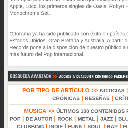
Apple, 10cc, los primeros singles de Oasis, Robyn 
Monochrome Set.
Odorama ya ha sido publicado con éxito en países 
Estados Unidos, Gran Bretaña y Australia. A partir d
Records pone a la disposición de nuestro público a
más futuro del Pop internacional.
POR TIPO DE ARTÍCULO >>
NOTICIAS
|
|
CRÓNICAS
RESEÑAS
CRÍT
MÚSICA >>
ÚLTIMOS 100 CONTENIDOS
|
|
|
|
|
POP
DE AUTOR
ROCK
METAL
JAZZ
BL
|
|
|
|
|
CLUBBING
INDIE
FUNK
SOUL
RAP
F