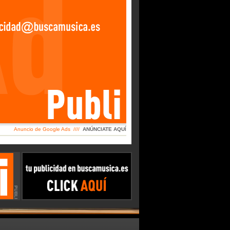
Anuncio de Google Ads ////
ANÚNCIATE AQUÍ