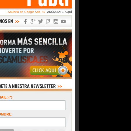
Anuncio de Google Ads ////
ANÚNCIATE AQUÍ
AIL: (*)
OMBRE: