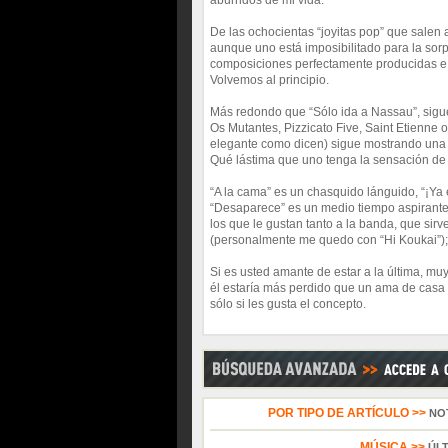
aburridos de mi vida.
De las ochocientas “joyitas pop” que salen
aunque uno está imposibilitado para la sorp
composiciones perfectamente producidas e i
Volvemos al principio.
Más redondo que “Sólo ida a Nassau”, sigue
Os Mutantes, Pizzicato Five, Saint Etienne o
elegante como dicen) sigue mostrando una v
Qué lástima que uno tenga la sensación de 
“A la cama” es un chasquido lánguido, “¡Ya 
“Desaparece” es un medio tiempo aspirante a
los que le gustan tanto a la banda, que sir
(personalmente me quedo con “Hi Koukai”); 
Si es usted amante de estar a la última, mu
él estaría más perdido que un ama de casa 
sólo si les gusta el concepto.
POR TIPO DE ARTÍCULO >>
NO
MÚSICA >>
ÚL