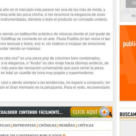
 al año en el mercado esta parece ser una de las más de moda, y
resa ante tan poca chicha, si les reconoce la elegancia de unas
Pr
nstrumentadas, dándole a todo el producto un concepto unitario.
 siendo un batiburrillo ecléctico de músicas donde el cut+paste de
 Goldffrap se convierte en un arte. Paula Padilla (ni tan mona ni tan
oz sensual y dulce, eso sí, sin matices e incapaz de emocionar.
estar viendo un maniquí.
es otra vez!” es una pieza pop de colorines bien combinados,
 la elegancia, e “Ilusâo” es otro viraje hacia idiomas exóticos, de
ve más para dar sensación universalista que para cerrar la pieza
en total un cuartito de hora muy poppie y supermoderno.
y cool y atento siempre a las tendencias, no espere a comprarlo; sin
sin el Gran Hermano en la peluquería. Para el resto, recomendarlo
|
|
|
|
TICIAS
ENTREVISTAS
CRÓNICAS
RESEÑAS
CRÍTICAS
|||
TIMOS 100 CONTENIDOS PUBLICADOS