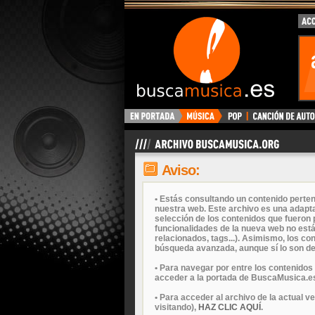
Aviso:
• Estás consultando un contenido perten
nuestra web. Este archivo es una adapta
selección de los contenidos que fueron p
funcionalidades de la nueva web no está
relacionados, tags...). Asimismo, los c
búsqueda avanzada, aunque sí lo son de
• Para navegar por entre los contenidos
acceder a la portada de BuscaMusica.es
• Para acceder al archivo de la actual v
visitando),
HAZ CLIC AQUÍ
.