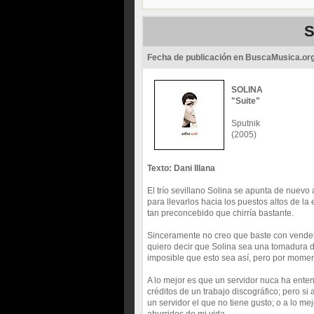
S
Fecha de publicación en BuscaMusica.or
SOLINA
"Suite"
Sputnik
(2005)
Texto: Dani Illana
El trío sevillano Solina se apunta de nuevo 
para llevarlos hacia los puestos altos de la
tan preconcebido que chirría bastante.
Sinceramente no creo que baste con vender
quiero decir que Solina sea una tomadura d
imposible que esto sea así, pero por momen
A lo mejor es que un servidor nuca ha enten
créditos de un trabajo discográfico; pero si
un servidor el que no tiene gusto; o a lo m