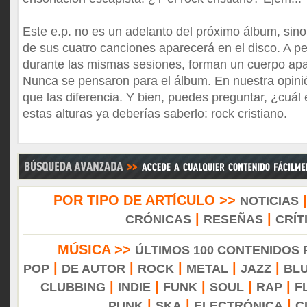
Este e.p. no es un adelanto del próximo álbum, sin
de sus cuatro canciones aparecerá en el disco. A p
durante las mismas sesiones, forman un cuerpo apar
Nunca se pensaron para el álbum. En nuestra opini
que las diferencia. Y bien, puedes preguntar, ¿cuál
estas alturas ya deberías saberlo: rock cristiano.
POR TIPO DE ARTÍCULO >>
NOTICIAS
|
|
CRÓNICAS
RESEÑAS
CRÍT
MÚSICA >>
ÚLTIMOS 100 CONTENIDOS
|
|
|
|
|
POP
DE AUTOR
ROCK
METAL
JAZZ
BL
|
|
|
|
|
CLUBBING
INDIE
FUNK
SOUL
RAP
F
|
|
|
PUNK
SKA
ELECTRÓNICA
C