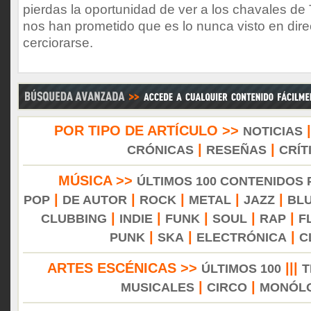
pierdas la oportunidad de ver a los chavales de
nos han prometido que es lo nunca visto en dire
cerciorarse.
POR TIPO DE ARTÍCULO >>
NOTICIAS
|
|
CRÓNICAS
RESEÑAS
CRÍT
MÚSICA >>
ÚLTIMOS 100 CONTENIDOS
|
|
|
|
|
POP
DE AUTOR
ROCK
METAL
JAZZ
BL
|
|
|
|
|
CLUBBING
INDIE
FUNK
SOUL
RAP
F
|
|
|
PUNK
SKA
ELECTRÓNICA
C
ARTES ESCÉNICAS >>
|||
ÚLTIMOS 100
T
|
|
MUSICALES
CIRCO
MONÓL