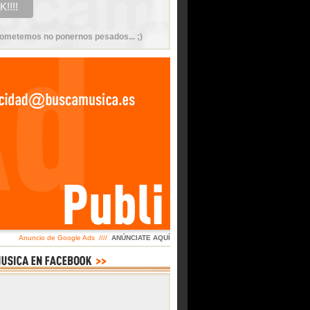
ometemos no ponernos pesados... ;)
Anuncio de Google Ads ////
ANÚNCIATE AQUÍ