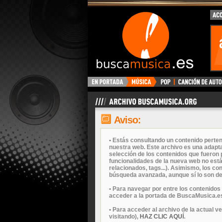
Aviso:
• Estás consultando un contenido perten
nuestra web. Este archivo es una adapta
selección de los contenidos que fueron p
funcionalidades de la nueva web no está
relacionados, tags...). Asimismo, los c
búsqueda avanzada, aunque sí lo son de
• Para navegar por entre los contenidos
acceder a la portada de BuscaMusica.es
• Para acceder al archivo de la actual v
visitando),
HAZ CLIC AQUÍ
.