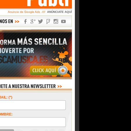
Anuncio de Google Ads ////
ANÚNCIATE AQUÍ
AIL: (*)
OMBRE: