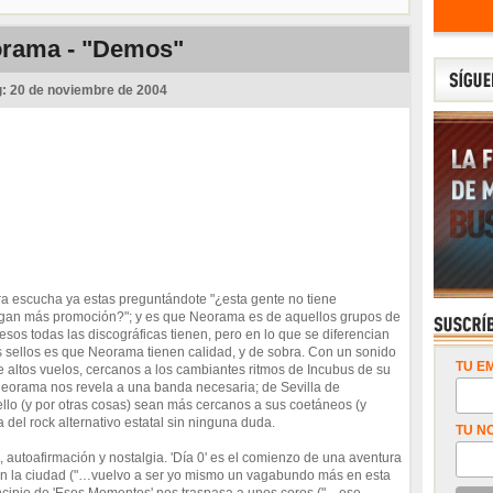
rama - "Demos"
g:
20 de noviembre de 2004
a escucha ya estas preguntándote "¿esta gente no tiene
ngan más promoción?"; y es que Neorama es de aquellos grupos de
esos todas las discográficas tienen, pero en lo que se diferencian
s sellos es que Neorama tienen calidad, y de sobra. Con un sonido
TU EM
e altos vuelos, cercanos a los cambiantes ritmos de Incubus de su
Neorama nos revela a una banda necesaria; de Sevilla de
ello (y por otras cosas) sean más cercanos a sus coetáneos (y
 del rock alternativo estatal sin ninguna duda.
TU N
, autoafirmación y nostalgia. 'Día 0' es el comienzo de una aventura
en la ciudad ("…vuelvo a ser yo mismo un vagabundo más en esta