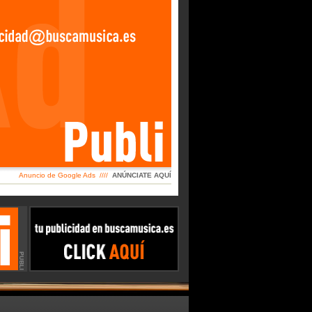
Anuncio de Google Ads ////
ANÚNCIATE AQUÍ