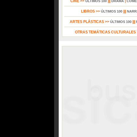
CINE >>
|||
|
ÚLTIMOS 100
DRAMA
COME
LIBROS >>
|||
ÚLTIMOS 100
NARR
ARTES PLÁSTICAS >>
|||
ÚLTIMOS 100
OTRAS TEMÁTICAS CULTURALES Y