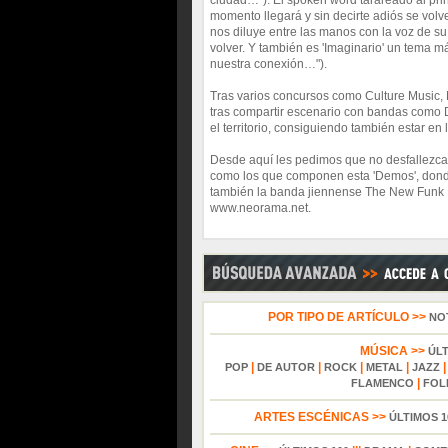
ciudad…"). El spoken word tarareado al pri
momento llegará y sin decirte adiós se volv
nos diluye entre las manos con la voz de s
volver. Y también es 'Imaginario' un tema
nuestra conexión…").
Tras varios concursos como Culture Music, 
tras compartir escenario con bandas como 
el territorio, consiguiendo también estar en 
Desde aquí les pedimos que no desfallezca
como los que componen esta 'Demos', donde
también la banda jiennense The New Funk Pro
www.neorama.net.
POR TIPO DE ARTÍCULO >>
NO
MÚSICA >>
ÚL
|
|
|
|
POP
DE AUTOR
ROCK
METAL
JAZZ
|
FLAMENCO
FOL
ARTES ESCÉNICAS >>
ÚLTIMOS 1