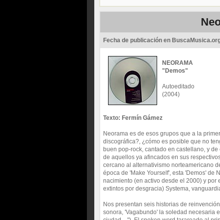
Neo
Fecha de publicación en BuscaMusica.or
NEORAMA
"Demos"
Autoeditado
(2004)
Texto: Fermín Gámez
Neorama es de esos grupos que a la primer
discográfica?, ¿cómo es posible que no te
buen pop-rock, cantado en castellano, y de 
de aquellos ya afincados en sus respectivo
cercano al alternativismo norteamericano d
época de 'Make Yourself', esta 'Demos' de 
nacimiento (en activo desde el 2000) y por 
extintos por desgracia) Systema, vanguardia
Nos presentan seis historias de reinvención
sonora, 'Vagabundo' la soledad necesaria 