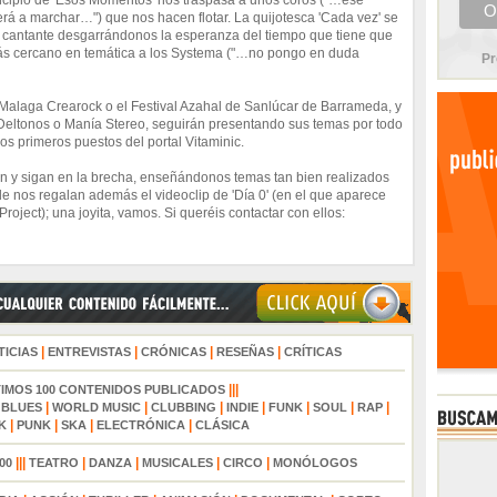
ncipio de 'Esos Momentos' nos traspasa a unos coros ("…ese
erá a marchar…") que nos hacen flotar. La quijotesca 'Cada vez' se
u cantante desgarrándonos la esperanza del tiempo que tiene que
 más cercano en temática a los Systema ("…no pongo en duda
Pr
Malaga Crearock o el Festival Azahal de Sanlúcar de Barrameda, y
Deltonos o Manía Stereo, seguirán presentando sus temas por todo
los primeros puestos del portal Vitaminic.
n y sigan en la brecha, enseñándonos temas tan bien realizados
 nos regalan además el videoclip de 'Día 0' (en el que aparece
ject); una joyita, vamos. Si queréis contactar con ellos:
|
|
|
|
TICIAS
ENTREVISTAS
CRÓNICAS
RESEÑAS
CRÍTICAS
|||
TIMOS 100 CONTENIDOS PUBLICADOS
|
|
|
|
|
|
|
|
BLUES
WORLD MUSIC
CLUBBING
INDIE
FUNK
SOUL
RAP
|
|
|
|
K
PUNK
SKA
ELECTRÓNICA
CLÁSICA
|||
|
|
|
|
00
TEATRO
DANZA
MUSICALES
CIRCO
MONÓLOGOS