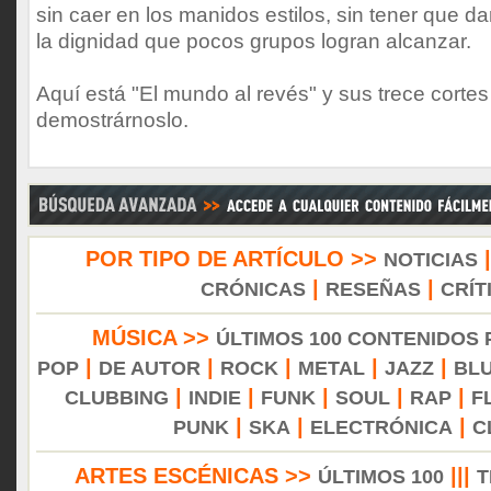
sin caer en los manidos estilos, sin tener que d
la dignidad que pocos grupos logran alcanzar.
Aquí está "El mundo al revés" y sus trece cort
demostrárnoslo.
POR TIPO DE ARTÍCULO >>
NOTICIAS
|
|
CRÓNICAS
RESEÑAS
CRÍT
MÚSICA >>
ÚLTIMOS 100 CONTENIDOS
|
|
|
|
|
POP
DE AUTOR
ROCK
METAL
JAZZ
BL
|
|
|
|
|
CLUBBING
INDIE
FUNK
SOUL
RAP
F
|
|
|
PUNK
SKA
ELECTRÓNICA
C
ARTES ESCÉNICAS >>
|||
ÚLTIMOS 100
T