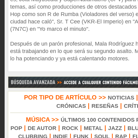
temas, así como producciones de otros destacados
Hop como son R de Rumba (Violadores del verso) e
ciudad hace caló", Sr. T Cee (VKR-El Imperio) en "A
(7N7C) en "Yo marco el minuto".
Después de un parón profesional, Mala Rodríguez h
está trabajando en lo que será su segundo asalto. Mi
lo ha potenciando y ya está calentando motores.
POR TIPO DE ARTÍCULO >>
NOTICIAS
|
|
CRÓNICAS
RESEÑAS
CRÍT
MÚSICA >>
ÚLTIMOS 100 CONTENIDOS
|
|
|
|
|
POP
DE AUTOR
ROCK
METAL
JAZZ
BL
|
|
|
|
|
CLUBBING
INDIE
FUNK
SOUL
RAP
F