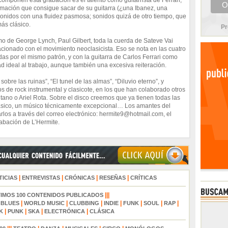
componen esta grabación es el talento como guitarrista de Ferrari,
ormación que consigue sacar de su guitarra (¿una Ibanez, una
sonidos con una fluidez pasmosa; sonidos quizá de otro tiempo, que
más clásico.
Pr
mo de George Lynch, Paul Gilbert, toda la cuerda de Sateve Vai
acionado con el movimiento neoclasicista. Eso se nota en las cuatro
das por el mismo patrón, y con la guitarra de Carlos Ferrari como
ad ideal al trabajo, aunque también una excesiva reiteración.
obre las ruinas”, “El tunel de las almas”, “Diluvio eterno”, y
 de rock instrumental y clasicote, en los que han colaborado otros
no o Ariel Rota. Sobre el disco creemos que ya tienen todas las
clásico, un músico técnicamente excepcional… Los amantes del
os a través del correo electrónico: hermite9@hotmail.com, el
abación de L’Hermite.
|
|
|
|
TICIAS
ENTREVISTAS
CRÓNICAS
RESEÑAS
CRÍTICAS
|||
TIMOS 100 CONTENIDOS PUBLICADOS
|
|
|
|
|
|
|
|
BLUES
WORLD MUSIC
CLUBBING
INDIE
FUNK
SOUL
RAP
|
|
|
|
K
PUNK
SKA
ELECTRÓNICA
CLÁSICA