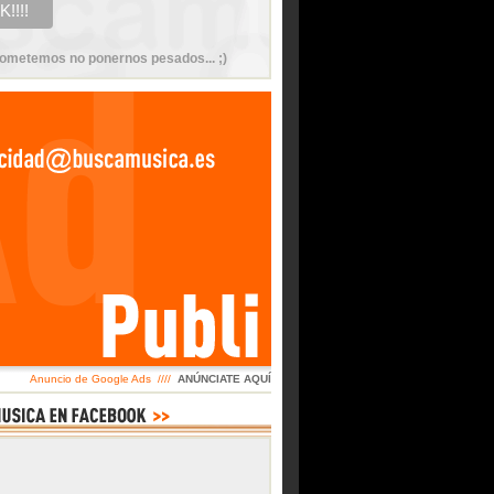
ometemos no ponernos pesados... ;)
Anuncio de Google Ads ////
ANÚNCIATE AQUÍ