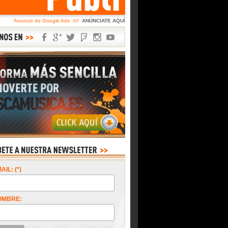
Anuncio de Google Ads ////
ANÚNCIATE AQUÍ
AIL: (*)
OMBRE: