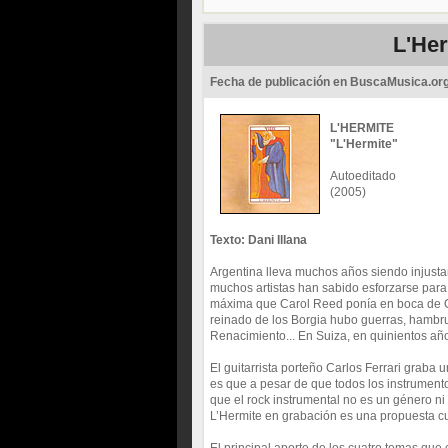
L'Her
Fecha de publicación en BuscaMusica.or
L'HERMITE
"L'Hermite"
Autoeditado
(2005)
Texto: Dani Illana
Argentina lleva muchos años siendo injusta
muchos artistas han sabido esforzarse para 
máxima que Carol Reed ponía en boca de Ors
reinado de los Borgia hubo guerras, hambru
Renacimiento... En Suiza, en quinientos año
El guitarrista porteño Carlos Ferrari graba 
es que a pesar de que todos los instrument
que el rock instrumental no es un género n
L’Hermite en grabación es una propuesta cu