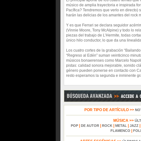
El principal aporte de los cuatro temas que 
músico de amplia trayectoria e inspirada f
Pacífica? Tendremos que verlo en directo) 
harán las delicias de los amantes del rock 
Y es que Ferrari se declara seguidor acérri
(Vinnie Moore, Tony McAlpine) y todo lo rel
piezas del trabajo de L’Hermite, todas corta
único hilo conductor, lo que da una linealid
Los cuatro cortes de la grabación “Bailando s
“Regreso al Edén” suman veinticinco minutos
músicos bonaerenses como Marcelo Napolita
pistas: calidad sonora mejorable, sonido 
género pueden ponerse en contacto con Carl
resto esperamos la segunda e inminente gr
POR TIPO DE ARTÍCULO >>
NO
MÚSICA >>
ÚL
|
|
|
|
POP
DE AUTOR
ROCK
METAL
JAZZ
|
FLAMENCO
FOL