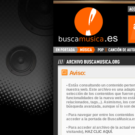
Aviso:
• Estás consultando un contenido perten
nuestra web. Este archivo es una adapta
selección de los contenidos que fueron p
funcionalidades de la nueva web no está
relacionados, tags...). Asimismo, los c
búsqueda avanzada, aunque sí lo son de
• Para navegar por entre los contenidos
acceder a la portada de BuscaMusica.es
• Para acceder al archivo de la actual v
visitando),
HAZ CLIC AQUÍ
.