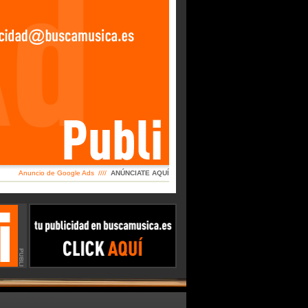
Anuncio de Google Ads ////
ANÚNCIATE AQUÍ