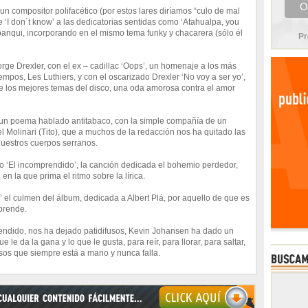
 un compositor polifacético (por estos lares diríamos “culo de mal
e ‘I don´t know’ a las dedicatorias sentidas como ‘Atahualpa, you
panqui, incorporando en el mismo tema funky y chacarera (sólo él
Pr
rge Drexler, con el ex – cadillac ‘Oops’, un homenaje a los más
mpos, Les Luthiers, y con el oscarizado Drexler ‘No voy a ser yo’,
 los mejores temas del disco, una oda amorosa contra el amor
, un poema hablado antitabaco, con la simple compañía de un
Molinari (Tito), que a muchos de la redacción nos ha quitado las
nuestros cuerpos serranos.
 o ‘El incomprendido’, la canción dedicada el bohemio perdedor,
en la que prima el ritmo sobre la lírica.
í’ el culmen del álbum, dedicada a Albert Plá, por aquello de que es
rprende.
rendido, nos ha dejado patidifusos, Kevin Johansen ha dado un
le da la gana y lo que le gusta, para reír, para llorar, para saltar,
usos que siempre está a mano y nunca falla.