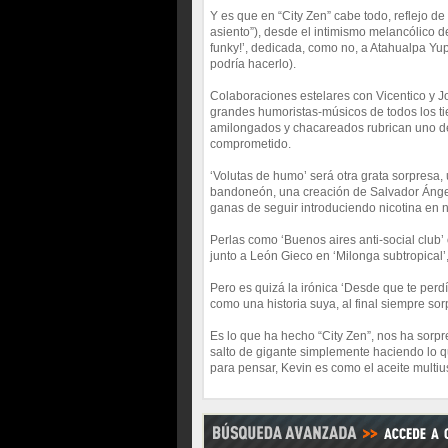
Y es que en “City Zen” cabe todo, reflejo de
asiento”), desde el intimismo melancólico d
funky!’, dedicada, como no, a Atahualpa Yu
podría hacerlo).
Colaboraciones estelares con Vicentico y Jo
grandes humoristas-músicos de todos los tie
amilongados y chacareados rubrican uno de
comprometido.
‘Volutas de humo’ será otra grata sorpresa
bandoneón, una creación de Salvador Ángel 
ganas de seguir introduciendo nicotina en 
Perlas como ‘Buenos aires anti-social club’
junto a León Gieco en ‘Milonga subtropical’, 
Pero es quizá la irónica ‘Desde que te perd
como una historia suya, al final siempre so
Es lo que ha hecho “City Zen”, nos ha sorp
salto de gigante simplemente haciendo lo que 
para pensar, Kevin es como el aceite multi