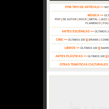
POR TIPO DE ARTÍCULO >>
NO
MÚSICA >>
ÚL
|
|
|
|
POP
DE AUTOR
ROCK
METAL
JAZZ
|
FLAMENCO
FOL
ARTES ESCÉNICAS >>
ÚLTIMOS 1
CINE >>
|||
|
ÚLTIMOS 100
DRAMA
COME
LIBROS >>
|||
ÚLTIMOS 100
NARR
ARTES PLÁSTICAS >>
|||
ÚLTIMOS 100
OTRAS TEMÁTICAS CULTURALES Y