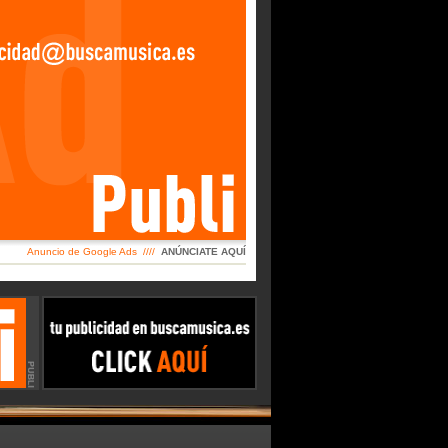
Anuncio de Google Ads ////
ANÚNCIATE AQUÍ