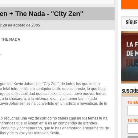
n + The Nada - "City Zen"
g:
20 de agosto de 2005
 THE NADA
G
rgentino Kevin Johansen, “City Zen”, de todos los que lo han
total intromisión de cualquier estilo que se precie, lo que hace
bargo su disfrutabilidad que es máxima, diecinueve nuevos temas
, a la chacarera, a la milonga, etc.…y al humor bien hilado
TU EM
vin Johansen se ha convertido en un artista a reivindicar, de lo
 lo escuchas una vez de corrido no sabes cual de los temas te ha
TU N
mprendes que el álbum en si es un compendio de grandes
 conjunto y por separado, que te has enamorado enteramente de
as y de la voz y las letras de Kevin.