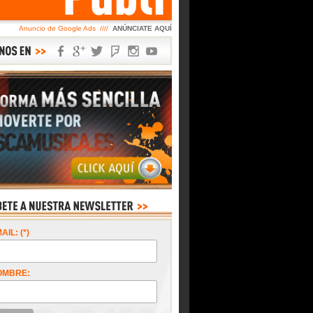
Anuncio de Google Ads ////
ANÚNCIATE AQUÍ
AIL: (*)
OMBRE: