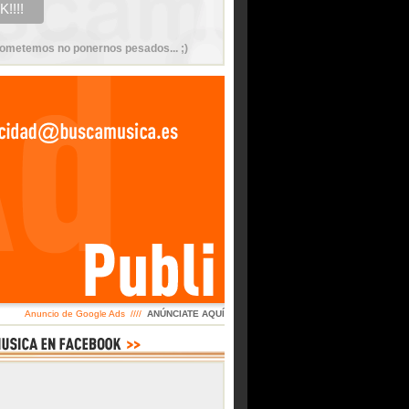
ometemos no ponernos pesados... ;)
Anuncio de Google Ads ////
ANÚNCIATE AQUÍ