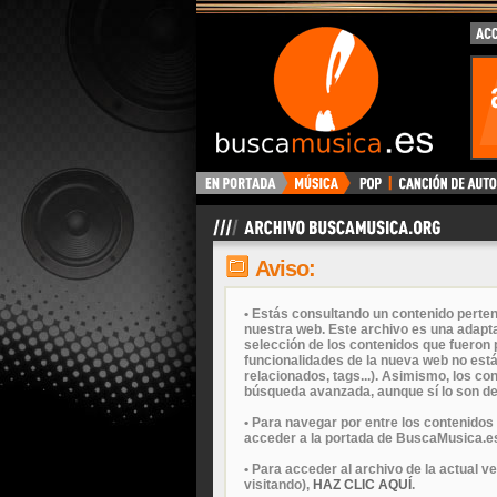
Aviso:
• Estás consultando un contenido perten
nuestra web. Este archivo es una adapta
selección de los contenidos que fueron p
funcionalidades de la nueva web no está
relacionados, tags...). Asimismo, los c
búsqueda avanzada, aunque sí lo son de
• Para navegar por entre los contenidos
acceder a la portada de BuscaMusica.es
• Para acceder al archivo de la actual v
visitando),
HAZ CLIC AQUÍ
.