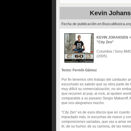
Kevin Johanse
Fecha de publicación en BuscaMusica.or
KEVIN JOHANSEN +
"City Zen"
Columbia / Sony BM
(2005)
Texto: Fermín Gámez
Por fin tenemos otro trabajo del cantautor a
escuchado es sabido que su obra parte de la 
muy difícil su comercialización, no sin em
que recurren al pop, al rock, al spoken word
comparable a su paisano Sergio Makaroff, Ke
que nos alegramos mucho.
“City Zen” es de esos discos que en cuanto
impactado más, lo escuchas de nuevo y co
composiciones variadas, que vas a amar en
él, de su humor, de su carisma, de las melodí