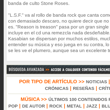
banda de culto Stone Roses.
"L.S.F." va al rollo de banda rock que canta como
con demasiado descaro, no quiere decir que no 
es. "Reason is treason" pasa por un gran single
incluye en el cd una remezcla nada desdeñable. 
Kasabian se dispersan por muchos estilos, mu
entender su música y eso juega en su contra, l
se les ve el plumero, aunque sea un excelente t
POR TIPO DE ARTÍCULO >>
NOTICIAS
|
|
CRÓNICAS
RESEÑAS
CRÍT
MÚSICA >>
ÚLTIMOS 100 CONTENIDOS
|
|
|
|
|
POP
DE AUTOR
ROCK
METAL
JAZZ
BL