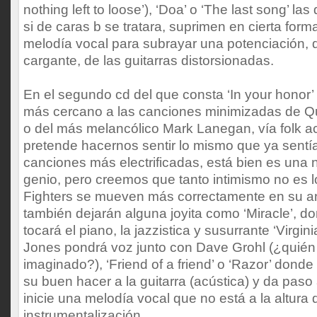
nothing left to loose’), ‘Doa’ o ‘The last song’
si de caras b se tratara, suprimen en cierta forma
melodía vocal para subrayar una potenciación, 
cargante, de las guitarras distorsionadas.
En el segundo cd del que consta ‘In your honor’
más cercano a las canciones minimizadas de Q
o del más melancólico Mark Lanegan, vía folk a
pretende hacernos sentir lo mismo que ya sent
canciones más electrificadas, está bien es una 
genio, pero creemos que tanto intimismo no es 
Fighters se mueven más correctamente en su an
también dejarán alguna joyita como ‘Miracle’, 
tocará el piano, la jazzistica y susurrante ‘Virg
Jones pondrá voz junto con Dave Grohl (¿quién 
imaginado?), ‘Friend of a friend’ o ‘Razor’ don
su buen hacer a la guitarra (acústica) y da pas
inicie una melodía vocal que no está a la altura 
instrumentalización.