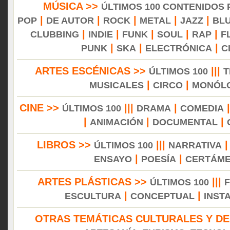
MÚSICA >>
ÚLTIMOS 100 CONTENIDOS
|
|
|
|
|
POP
DE AUTOR
ROCK
METAL
JAZZ
BL
|
|
|
|
|
CLUBBING
INDIE
FUNK
SOUL
RAP
F
|
|
|
PUNK
SKA
ELECTRÓNICA
C
ARTES ESCÉNICAS >>
|||
ÚLTIMOS 100
T
|
|
MUSICALES
CIRCO
MONÓL
CINE >>
|||
|
ÚLTIMOS 100
DRAMA
COMEDIA
|
|
|
ANIMACIÓN
DOCUMENTAL
LIBROS >>
|||
ÚLTIMOS 100
NARRATIVA
|
|
ENSAYO
POESÍA
CERTÁM
ARTES PLÁSTICAS >>
|||
ÚLTIMOS 100
|
|
ESCULTURA
CONCEPTUAL
INST
OTRAS TEMÁTICAS CULTURALES Y DE