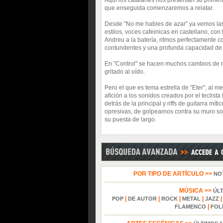
Aquí los catalanes nos presentan su primer
que enseguida comenzaremos a relatar.
Desde "No me hables de azar" ya vemos las 
estilos, voces cafeinicas en castellano, co
Andreu a la batería, ritmos perfectamente c
contundentes y una profunda capacidad de 
En "Control" se hacen muchos cambios de rit
gritado al oído.
Pero el que es tema estrella de "Eter", al 
afición a los sonidos creados por el tecli
detrás de la principal y riffs de guitarra mí
opresivas, de golpearnos contra su muro s
su puesta de largo.
POR TIPO DE ARTÍCULO >>
NO
MÚSICA >>
ÚL
|
|
|
|
POP
DE AUTOR
ROCK
METAL
JAZZ
|
FLAMENCO
FOL