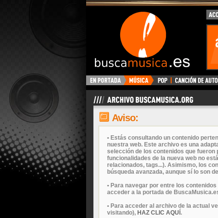
Aviso:
• Estás consultando un contenido perten
nuestra web. Este archivo es una adapta
selección de los contenidos que fueron p
funcionalidades de la nueva web no está
relacionados, tags...). Asimismo, los c
búsqueda avanzada, aunque sí lo son de
• Para navegar por entre los contenidos
acceder a la portada de BuscaMusica.es
• Para acceder al archivo de la actual v
visitando),
HAZ CLIC AQUÍ
.