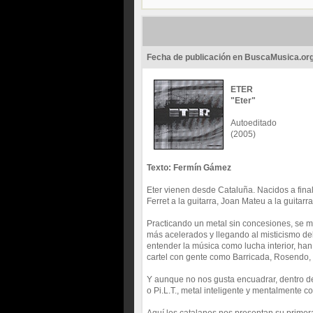
Fecha de publicación en BuscaMusica.or
ETER
"Eter"
Autoeditado
(2005)
Texto: Fermín Gámez
Eter vienen desde Cataluña. Nacidos a final
Ferret a la guitarra, Joan Mateu a la guitar
Practicando un metal sin concesiones, se m
más acelerados y llegando al misticismo de
entender la música como lucha interior, han
cartel con gente como Barricada, Rosendo, I
Y aunque no nos gusta encuadrar, dentro de
o Pi.L.T., metal inteligente y mentalmente c