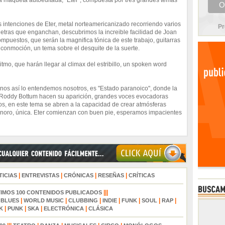
a maqueta autoeditada, "Eter", compuesta por tres grandes temas
intenciones de Eter, metal norteamericanizado recorriendo varios
Pr
n letras que enganchan, descubrimos la increible facilidad de Joan
ompuestos, que serán la magnifica tónica de este trabajo, guitarras
conmoción, un tema sobre el desquite de la suerte.
mo, que harán llegar al climax del estribillo, un spoken word
menos así lo entendemos nosotros, es "Estado paranoico", donde la
sta Roddy Bottum hacen su aparición, grandes voces evocadoras
ticos, en este tema se abren a la capacidad de crear atmósferas
onoro, única. Eter comienzan con buen pie, esperamos impacientes
|
|
|
|
TICIAS
ENTREVISTAS
CRÓNICAS
RESEÑAS
CRÍTICAS
|||
TIMOS 100 CONTENIDOS PUBLICADOS
|
|
|
|
|
|
|
|
BLUES
WORLD MUSIC
CLUBBING
INDIE
FUNK
SOUL
RAP
|
|
|
|
K
PUNK
SKA
ELECTRÓNICA
CLÁSICA