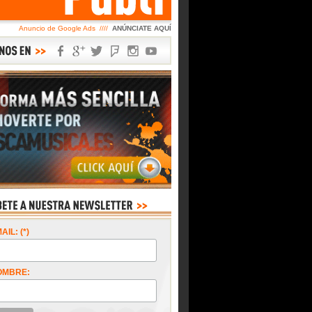
Anuncio de Google Ads ////
ANÚNCIATE AQUÍ
AIL: (*)
OMBRE: