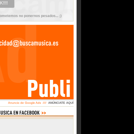
ometemos no ponernos pesados... ;)
Anuncio de Google Ads ////
ANÚNCIATE AQUÍ