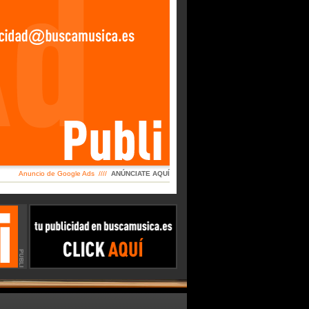
Anuncio de Google Ads ////
ANÚNCIATE AQUÍ