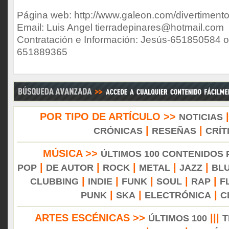
Página web: http://www.galeon.com/divertimento
Email: Luis Angel tierradepinares@hotmail.com
Contratación e Información: Jesús-651850584 o
651889365
POR TIPO DE ARTÍCULO >>
NOTICIAS
|
|
CRÓNICAS
RESEÑAS
CRÍT
MÚSICA >>
ÚLTIMOS 100 CONTENIDOS
|
|
|
|
|
POP
DE AUTOR
ROCK
METAL
JAZZ
BL
|
|
|
|
|
CLUBBING
INDIE
FUNK
SOUL
RAP
F
|
|
|
PUNK
SKA
ELECTRÓNICA
C
ARTES ESCÉNICAS >>
|||
ÚLTIMOS 100
T