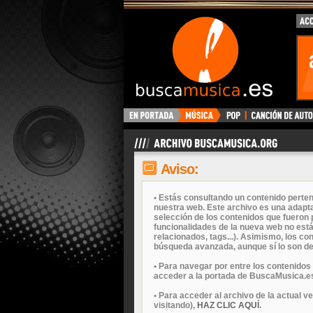
Aviso:
• Estás consultando un contenido perten
nuestra web. Este archivo es una adapta
selección de los contenidos que fueron p
funcionalidades de la nueva web no está
relacionados, tags...). Asimismo, los c
búsqueda avanzada, aunque sí lo son de
• Para navegar por entre los contenidos
acceder a la portada de BuscaMusica.es
• Para acceder al archivo de la actual v
visitando),
HAZ CLIC AQUÍ
.