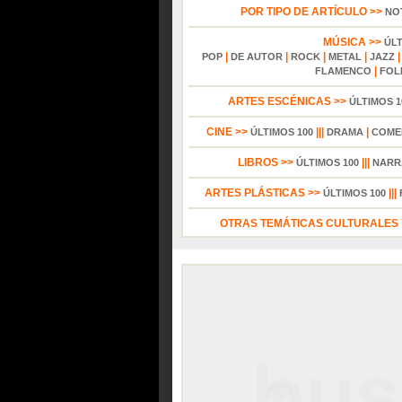
POR TIPO DE ARTÍCULO >>
NO
MÚSICA >>
ÚL
|
|
|
|
POP
DE AUTOR
ROCK
METAL
JAZZ
|
FLAMENCO
FOL
ARTES ESCÉNICAS >>
ÚLTIMOS 1
CINE >>
|||
|
ÚLTIMOS 100
DRAMA
COME
LIBROS >>
|||
ÚLTIMOS 100
NARR
ARTES PLÁSTICAS >>
|||
ÚLTIMOS 100
OTRAS TEMÁTICAS CULTURALES Y