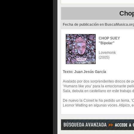
Chop
Fecha de publicación en BuscaMusica.or
CHOP SUEY
"Bipolar"
Lovemonk
(2005)
Texto: Juan Jesús García
Avalado por dos sorprendentes discos de p
‘Humans like you’ para la emocionante pelícu
Sala, debuta en castellano en este trabajo 
De nuevo la Coixet le ha pedido un tema, ‘C
Leonor Watling en algunas voces. Atípico, ec