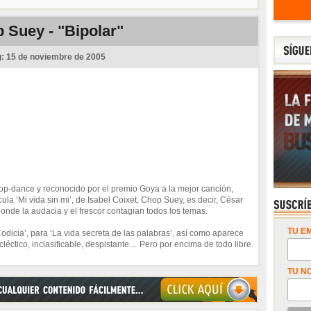
 Suey - "Bipolar"
g:
15 de noviembre de 2005
op-dance y reconocido por el premio Goya a la mejor canción,
la ‘Mi vida sin mi’, de Isabel Coixet, Chop Suey, es decir, César
donde la audacia y el frescor contagian todos los temas.
TU EM
odicia’, para ‘La vida secreta de las palabras’, así como aparece
léctico, inclasificable, despistante… Pero por encima de todo libre.
TU N