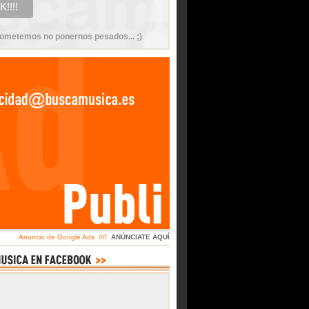
ometemos no ponernos pesados... ;)
Anuncio de Google Ads ////
ANÚNCIATE AQUÍ