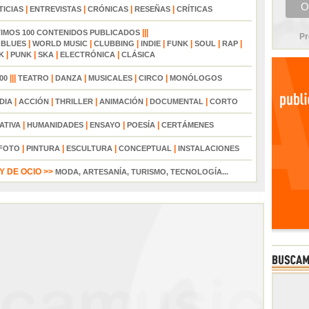
|
|
|
|
TICIAS
ENTREVISTAS
CRÓNICAS
RESEÑAS
CRÍTICAS
|||
TIMOS 100 CONTENIDOS PUBLICADOS
Pr
|
|
|
|
|
|
|
|
BLUES
WORLD MUSIC
CLUBBING
INDIE
FUNK
SOUL
RAP
|
|
|
|
K
PUNK
SKA
ELECTRÓNICA
CLÁSICA
|||
|
|
|
|
00
TEATRO
DANZA
MUSICALES
CIRCO
MONÓLOGOS
|
|
|
|
|
DIA
ACCIÓN
THRILLER
ANIMACIÓN
DOCUMENTAL
CORTO
|
|
|
|
ATIVA
HUMANIDADES
ENSAYO
POESÍA
CERTÁMENES
|
|
|
|
FOTO
PINTURA
ESCULTURA
CONCEPTUAL
INSTALACIONES
 DE OCIO >>
MODA, ARTESANÍA, TURISMO, TECNOLOGÍA...