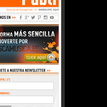
Anuncio de Google Ads ////
ANÚNCIATE AQUÍ
AIL: (*)
OMBRE: