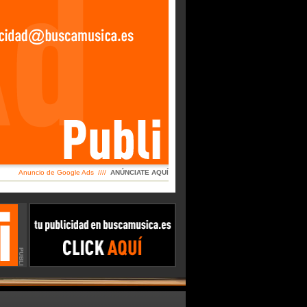
Anuncio de Google Ads ////
ANÚNCIATE AQUÍ