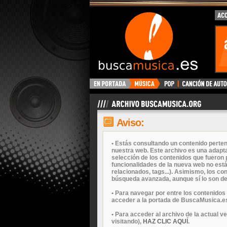
Aviso:
• Estás consultando un contenido perten
nuestra web. Este archivo es una adapta
selección de los contenidos que fueron p
funcionalidades de la nueva web no está
relacionados, tags...). Asimismo, los c
búsqueda avanzada, aunque sí lo son de
• Para navegar por entre los contenidos
acceder a la portada de BuscaMusica.es
• Para acceder al archivo de la actual v
visitando),
HAZ CLIC AQUÍ
.