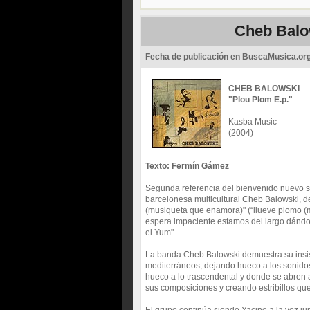
Cheb Balow
Fecha de publicación en BuscaMusica.or
CHEB BALOWSKI
"Plou Plom E.p."
Kasba Music
(2004)
Texto: Fermín Gámez
Segunda referencia del bienvenido nuevo se
barcelonesa multicultural Cheb Balowski, de
(musiqueta que enamora)" (“llueve plomo (m
espera impaciente estamos del largo dándol
el Yum".
La banda Cheb Balowski demuestra su insist
mediterráneos, dejando hueco a los sonidos
hueco a lo trascendental y donde se abren 
sus composiciones y creando estribillos qu