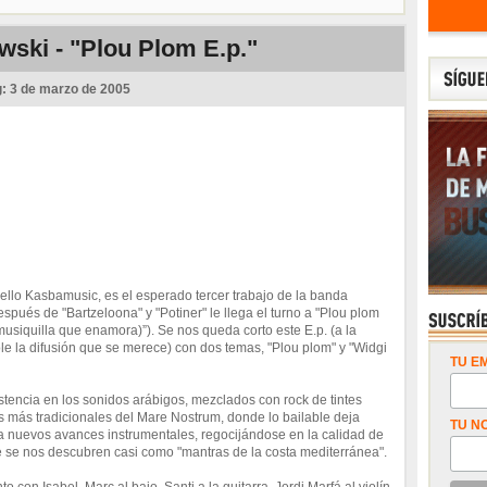
ski - "Plou Plom E.p."
g:
3 de marzo de 2005
llo Kasbamusic, es el esperado tercer trabajo de la banda
spués de "Bartzeloona" y "Potiner" le llega el turno a "Plou plom
usiquilla que enamora)”). Se nos queda corto este E.p. (a la
e la difusión que se merece) con dos temas, "Plou plom" y "Widgi
TU EM
encia en los sonidos arábigos, mezclados con rock de tintes
 más tradicionales del Mare Nostrum, donde lo bailable deja
TU N
a nuevos avances instrumentales, regocijándose en la calidad de
e se nos descubren casi como "mantras de la costa mediterránea".