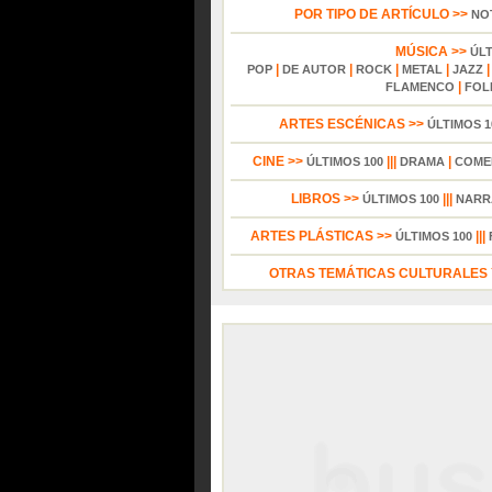
POR TIPO DE ARTÍCULO >>
NO
MÚSICA >>
ÚL
|
|
|
|
POP
DE AUTOR
ROCK
METAL
JAZZ
|
FLAMENCO
FOL
ARTES ESCÉNICAS >>
ÚLTIMOS 1
CINE >>
|||
|
ÚLTIMOS 100
DRAMA
COME
LIBROS >>
|||
ÚLTIMOS 100
NARR
ARTES PLÁSTICAS >>
|||
ÚLTIMOS 100
OTRAS TEMÁTICAS CULTURALES Y