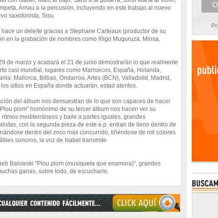
 con Isabel, Marc al bajo, Santi a la guitarra, Jordi Marfá al violín,
rompeta, Arnau a la percusión, incluyendo en este trabajo al nuevo
vo saxofonista, Sisu.
Pr
 hace un deleite gracias a Stephane Carteaux (productor de su
ción en la grabación de nombres como Iñigo Muguruza, Minsa,
29 de marzo y acabará el 21 de junio demostrarán lo que realmente
cierto casi mundial, lugares como Marruecos, España, Holanda,
ania. Mallorca, Bilbao, Ondarroa, Artes (BCN), Valladolid, Madrid,
los sitios en España donde actuarán, estad atentos.
tación del álbum nos demuestran de lo que son capaces de hacer
 "Plou plom" homónimo de su tercer álbum nos hacen ver su
 ritmos mediterráneos y baile a partes iguales, grandes
alistas, con la segunda pieza de este e.p. entran de lleno dentro de
ginándose dentro del zoco más concurrido, tiñéndose de mil colores
iles sonoros, la voz de Isabel transmite
heb Balowski "Plou plom (musiqueta que enamora)", grandes
 muchas ganas, sobre todo, de escucharlo.