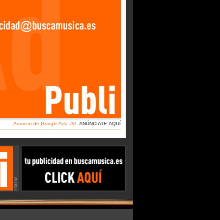
Anuncio de Google Ads ////
ANÚNCIATE AQUÍ