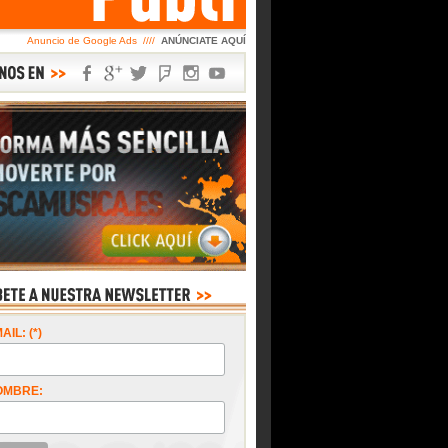
Anuncio de Google Ads ////
ANÚNCIATE AQUÍ
AIL: (*)
OMBRE: