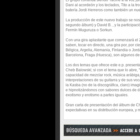
El grupo continúa siendo Yacine a la voz junto
Dani al acordeón y los teclados, Tito a la t
batería Jordi Herreros como también un nue
La producción de este nuevo trabajo se nos
segundo álbum) y David B. , y la participa
Fermín Muguruza o Sorkun.
Con una gira aplastante que comenzará el 
saben, tocar en directo, una gira por, por 
Bélgica, Argelia, Alemania, Finlandia o Jord
Barcelona, Fraga (Huesca), son algunos de 
Los dos temas que ofrece este e.p. presen
Cheb Balowski; si con el tema que lo abre,
capacidad de mezclar rock, música arábiga,
interpretaciones de su guitarra y de sus voc
la Kasba (no de la discográfica, claro) ima
e hipnotizándonos con sabores dulces de dát
exotismo y erotismo a partes iguales.
Gran carta de presentación del álbum de C
expectativas en su distribución europea, y