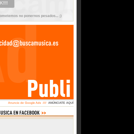
ometemos no ponernos pesados... ;)
Anuncio de Google Ads ////
ANÚNCIATE AQUÍ