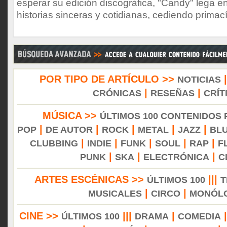
esperar su edición discográfica, "Candy" lega 
historias sinceras y cotidianas, cediendo primací
POR TIPO DE ARTÍCULO >>
NOTICIAS
|
|
CRÓNICAS
RESEÑAS
CRÍT
MÚSICA >>
ÚLTIMOS 100 CONTENIDOS
|
|
|
|
|
POP
DE AUTOR
ROCK
METAL
JAZZ
BL
|
|
|
|
|
CLUBBING
INDIE
FUNK
SOUL
RAP
F
|
|
|
PUNK
SKA
ELECTRÓNICA
C
ARTES ESCÉNICAS >>
|||
ÚLTIMOS 100
T
|
|
MUSICALES
CIRCO
MONÓL
CINE >>
|||
|
ÚLTIMOS 100
DRAMA
COMEDIA