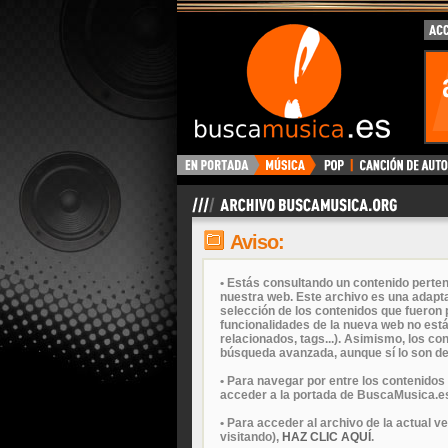
Aviso:
• Estás consultando un contenido perten
nuestra web. Este archivo es una adapta
selección de los contenidos que fueron p
funcionalidades de la nueva web no está
relacionados, tags...). Asimismo, los c
búsqueda avanzada, aunque sí lo son de
• Para navegar por entre los contenidos
acceder a la portada de BuscaMusica.es
• Para acceder al archivo de la actual v
visitando),
HAZ CLIC AQUÍ
.