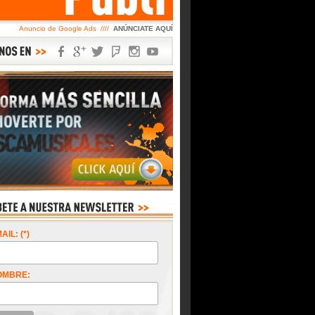
Anuncio de Google Ads ////
ANÚNCIATE AQUÍ
AIL: (*)
OMBRE: