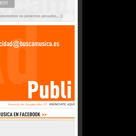
ometemos no ponernos pesados... ;)
Anuncio de Google Ads ////
ANÚNCIATE AQUÍ