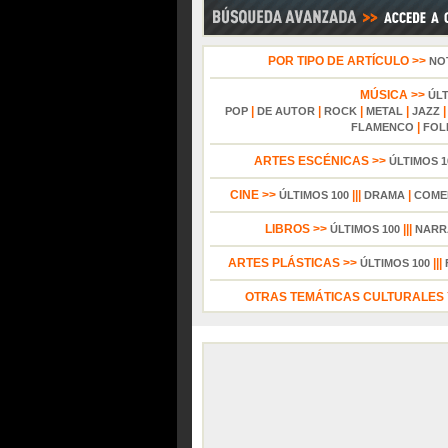
POR TIPO DE ARTÍCULO >>
NO
MÚSICA >>
ÚL
|
|
|
|
POP
DE AUTOR
ROCK
METAL
JAZZ
|
FLAMENCO
FOL
ARTES ESCÉNICAS >>
ÚLTIMOS 1
CINE >>
|||
|
ÚLTIMOS 100
DRAMA
COME
LIBROS >>
|||
ÚLTIMOS 100
NARR
ARTES PLÁSTICAS >>
|||
ÚLTIMOS 100
OTRAS TEMÁTICAS CULTURALES Y