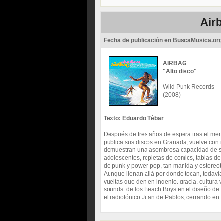
Airb
Fecha de publicación en BuscaMusica.or
AIRBAG
"Alto disco"
Wild Punk Records
(2008)
Texto: Eduardo Tébar
Después de tres años de espera tras el mem
publica sus discos en Granada, vuelve con 
demuestran una asombrosa capacidad de sínt
adolescentes, repletas de comics, tablas d
de punk y power-pop, tan manida y estereoti
Aunque llenan allá por donde tocan, todaví
vueltas que den en ingenio, gracia, cultura
sounds’ de los Beach Boys en el diseño de l
el radiofónico Juan de Pablos, cerrando en 