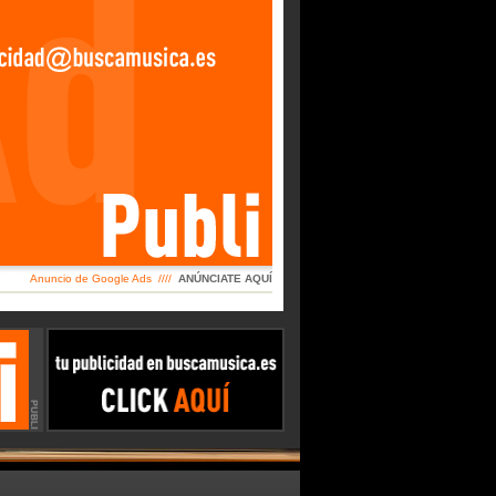
Anuncio de Google Ads ////
ANÚNCIATE AQUÍ