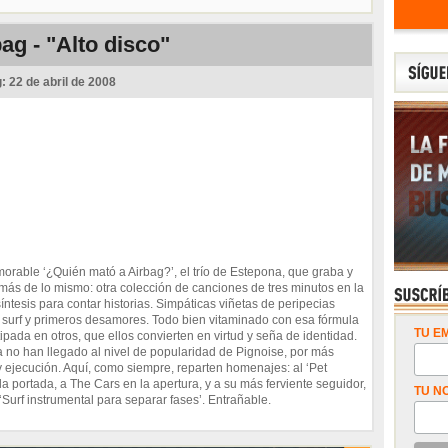
ag - "Alto disco"
g:
22 de abril de 2008
orable ‘¿Quién mató a Airbag?’, el trío de Estepona, que graba y
más de lo mismo: otra colección de canciones de tres minutos en la
esis para contar historias. Simpáticas viñetas de peripecias
e surf y primeros desamores. Todo bien vitaminado con esa fórmula
TU EM
pada en otros, que ellos convierten en virtud y seña de identidad.
a no han llegado al nivel de popularidad de Pignoise, por más
 y ejecución. Aquí, como siempre, reparten homenajes: al ‘Pet
a portada, a The Cars en la apertura, y a su más ferviente seguidor,
TU N
‘Surf instrumental para separar fases’. Entrañable.