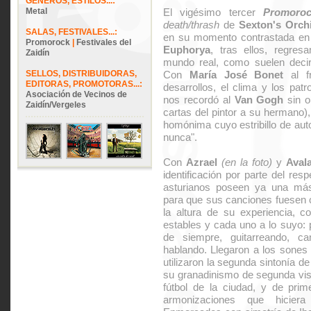
GÉNEROS, ESTILOS...:
Metal
El vigésimo tercer
Promoro
death/thrash
de
Sexton's Orch
SALAS, FESTIVALES...:
en su momento contrastada en
Promorock
|
Festivales del
Euphorya
, tras ellos, regre
Zaidín
mundo real, como suelen decir
SELLOS, DISTRIBUIDORAS,
Con
María José Bonet
al fr
EDITORAS, PROMOTORAS...:
desarrollos, el clima y los patr
Asociación de Vecinos de
nos recordó al
Van Gogh
sin o
Zaidín/Vergeles
cartas del pintor a su hermano),
homónima cuyo estribillo de au
nunca".
Con
Azrael
(en la foto)
y
Aval
identificación por parte del res
asturianos poseen ya una más
para que sus canciones fuesen 
la altura de su experiencia, 
estables y cada uno a lo suyo:
de siempre, guitarreando, c
hablando. Llegaron a los sone
utilizaron la segunda sintonía d
su granadinismo de segunda vist
fútbol de la ciudad, y de prim
armonizaciones que hicie