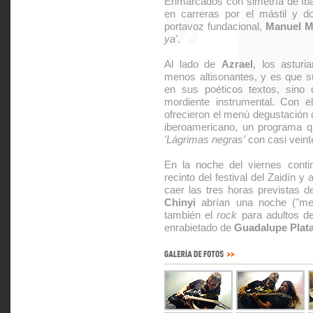
Enmarcados con simetría de Ib
en carreras por el mástil y do
portavoz fundacional,
Manuel M
ya'
.
Al lado de
Azrael
, los astur
menos altisonantes, y es que su
en sus poéticos textos, sino
mordiente instrumental. Con e
ofrecieron el menú degustación q
iberoamericano, un programa 
'Lágrimas negras'
con casi veinte
En la noche del viernes conti
recinto del festival del Zaidín 
caer las tres horas previstas d
Chinyi
abrían una noche ("mest
también el
rock
para adultos 
enrabietado de
Guadalupe Plat