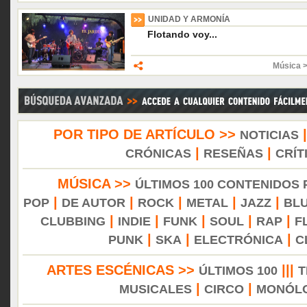
UNIDAD Y ARMONÍA
Flotando voy...
Música 
POR TIPO DE ARTÍCULO >>
NOTICIAS
|
|
CRÓNICAS
RESEÑAS
CRÍT
MÚSICA >>
ÚLTIMOS 100 CONTENIDOS
|
|
|
|
|
POP
DE AUTOR
ROCK
METAL
JAZZ
BL
|
|
|
|
|
CLUBBING
INDIE
FUNK
SOUL
RAP
F
|
|
|
PUNK
SKA
ELECTRÓNICA
C
ARTES ESCÉNICAS >>
|||
ÚLTIMOS 100
T
|
|
MUSICALES
CIRCO
MONÓL