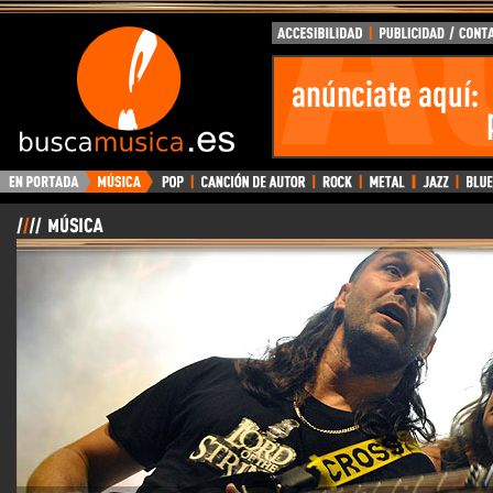
BuscaMusica.es