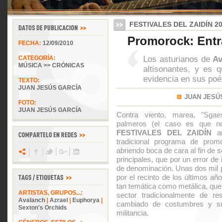
FESTIVALES DEL ZAIDÍN 2
Promorock: Entr
FECHA:
12/09/2010
Los asturianos de
Av
CATEGORÍA:
MÚSICA >> CRÓNICAS
altisonantes, y es 
evidencia en sus poé
TEXTO:
JUAN JESÚS GARCÍA
JUAN JESÚ
FOTO:
JUAN JESÚS GARCÍA
Contra viento, marea, "Sgae
palmeros (el caso es que no
FESTIVALES DEL ZAIDÍN
ar
tradicional programa de prom
abriendo boca de cara al fin de
principales, que por un error d
de denominación. Unas dos mil 
por el recinto de los últimos añ
tan temática como metálica, que 
ARTISTAS, GRUPOS...:
sector tradicionalmente de re
Avalanch
|
Azrael
|
Euphorya
|
cambiado de costumbres y suf
Sexton's Orchids
militancia.