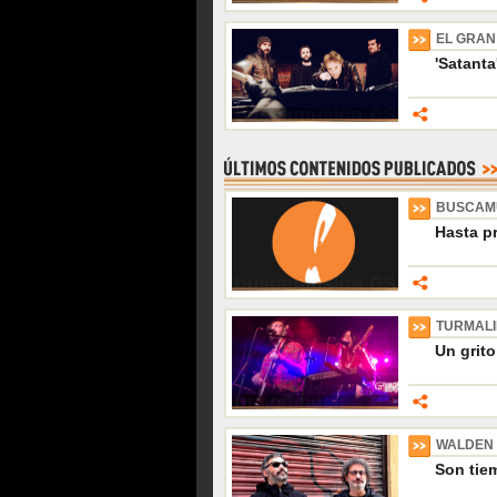
EL GRAN
'Satanta
BUSCAM
Hasta p
TURMAL
Un grito
WALDEN
Son tiem