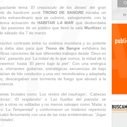
mpactante tema
'El crepúsculo de los dioses'
del gran
teto de
hardcore punk
TRONO DE SANGRE
iniciaba un
Pr
erto extraordinario que se culminó, salvajemente, con la
ntesca actuación de
HABITAR LA MAR
que desbordaba
 las pasiones de un público que llenó la sala
Wurtlizer
el
o sábado día 7 de marzo.
ractivo contraste entre su estética mundana y su potente
ca daba alas para que
Trono de Sangre
exhibiera las
ficas canciones de sus diferentes trabajos desde
'Deus ex
na'
, pasando por
'La mitad de lo que somos, la mitad de lo
creemos'
hasta
'El perro bajo la piel'
. Con una enérgica
ía, chirriantes guitarras, estratégicas secuencias de bajo
acían de hilo conductor y una voz reivindicativa y adaptada
ito, descargaban una tormenta de fuego que abrasó a la
rrencia.
iones brutales como
'Los restos del naufragio'
,
'Cabezas
doras'
,
'El resplandor'
o
'Las huellas del pianista'
se
on a otras no editadas y no menos salvajes como
'Matar a
o
'La Tempestad'
y conformaron un histérico repertorio
cabó ferozmente con una de las más emblemáticas:
'Jugar
ristales'
.