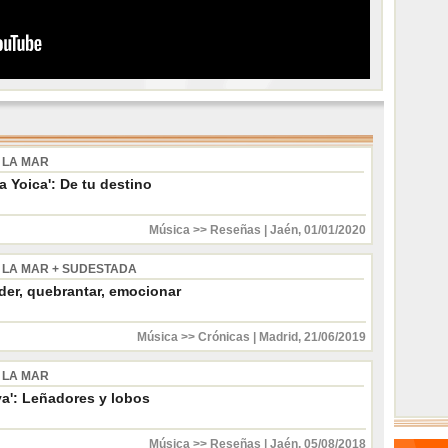
 LA MAR
 Yoica': De tu destino
Música >> Reseñas
|
Jaén
,
01/01/2020
 LA MAR + SUDESTADA
der, quebrantar, emocionar
Música >> Crónicas
|
Madrid
,
21/06/2019
 LA MAR
va': Leñadores y lobos
Música >> Reseñas
|
Jaén
,
05/08/2018