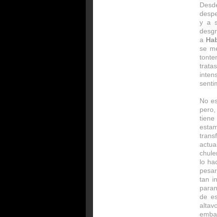
Desd
despe
y a s
desgr
a
Hab
se me
tonte
trata
inten
senti
No es
pero,
tiene
esta
trans
actua
chule
lo ha
pesar
tan i
paran
de e
alta
emba