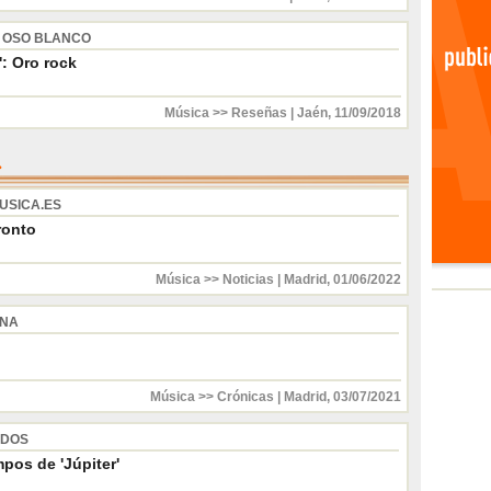
 OSO BLANCO
': Oro rock
Música >> Reseñas
|
Jaén
,
11/09/2018
USICA.ES
ronto
Música >> Noticias
|
Madrid
,
01/06/2022
INA
Música >> Crónicas
|
Madrid
,
03/07/2021
 DOS
pos de 'Júpiter'