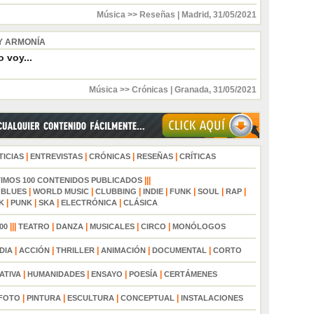
Música >> Reseñas
|
Madrid
,
31/05/2021
Y ARMONÍA
 voy...
Música >> Crónicas
|
Granada
,
31/05/2021
|
|
|
|
TICIAS
ENTREVISTAS
CRÓNICAS
RESEÑAS
CRÍTICAS
|||
TIMOS 100 CONTENIDOS PUBLICADOS
|
|
|
|
|
|
|
|
BLUES
WORLD MUSIC
CLUBBING
INDIE
FUNK
SOUL
RAP
|
|
|
|
K
PUNK
SKA
ELECTRÓNICA
CLÁSICA
|||
|
|
|
|
00
TEATRO
DANZA
MUSICALES
CIRCO
MONÓLOGOS
|
|
|
|
|
DIA
ACCIÓN
THRILLER
ANIMACIÓN
DOCUMENTAL
CORTO
|
|
|
|
ATIVA
HUMANIDADES
ENSAYO
POESÍA
CERTÁMENES
|
|
|
|
FOTO
PINTURA
ESCULTURA
CONCEPTUAL
INSTALACIONES