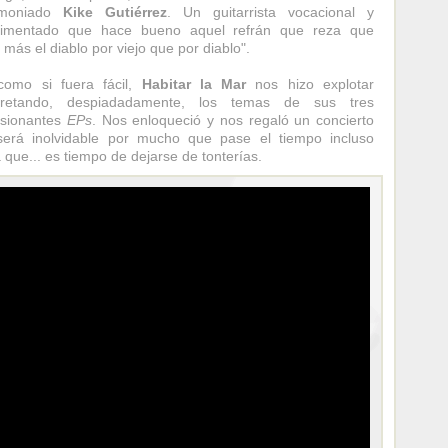
moniado
Kike Gutiérrez
. Un guitarrista vocacional y
rimentado que hace bueno aquel refrán que reza que
 más el diablo por viejo que por diablo".
como si fuera fácil,
Habitar la Mar
nos hizo explotar
rpretando, despiadadamente, los temas de sus tres
esionantes
EPs
. Nos enloqueció y nos regaló un concierto
erá inolvidable por mucho que pase el tiempo incluso
 que... es tiempo de dejarse de tonterías.