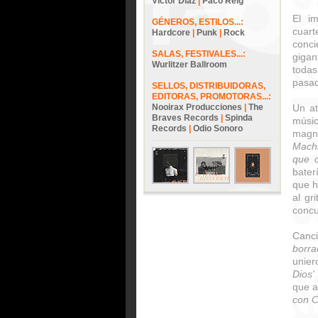
Víctor Díaz
|
Paco Reig
El i
GÉNEROS, ESTILOS...:
cuar
Hardcore
|
Punk
|
Rock
conci
SALAS, FESTIVALES...:
giga
Wurlitzer Ballroom
todas
pasad
SELLOS, DISTRIBUIDORAS,
EDITORAS, PROMOTORAS...:
Nooirax Producciones
|
The
Un at
Braves Records
|
Spinda
músi
Records
|
Odio Sonoro
magní
Machi
que 
bater
que h
al gr
concu
Canc
borra
unier
Dios'
que a
con C