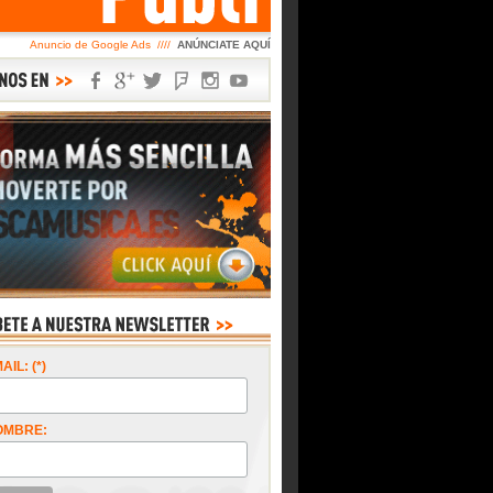
Anuncio de Google Ads ////
ANÚNCIATE AQUÍ
AIL: (*)
OMBRE: