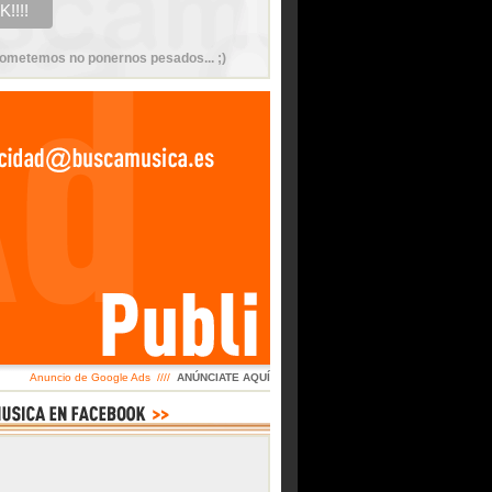
ometemos no ponernos pesados... ;)
Anuncio de Google Ads ////
ANÚNCIATE AQUÍ