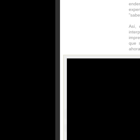
ende
expe
"sabe
Así, 
inte
impr
que s
ahora