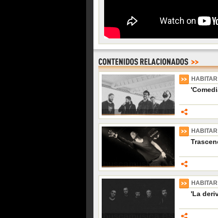
HABITAR
'Comedia
HABITAR
Trascen
HABITAR
'La deri