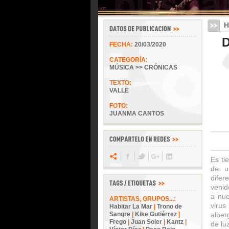
H
D
FECHA:
20/03/2020
CATEGORÍA:
MÚSICA >> CRÓNICAS
TEXTO:
VALLE
FOTO:
JUANMA CANTOS
Es ti
de u
difer
venid
a nue
ARTISTAS, GRUPOS...:
virus
Habitar La Mar
|
Trono de
Sangre
|
Kike Gutiérrez
|
alber
Frego
|
Juan Soler
|
Kantz
|
de lu