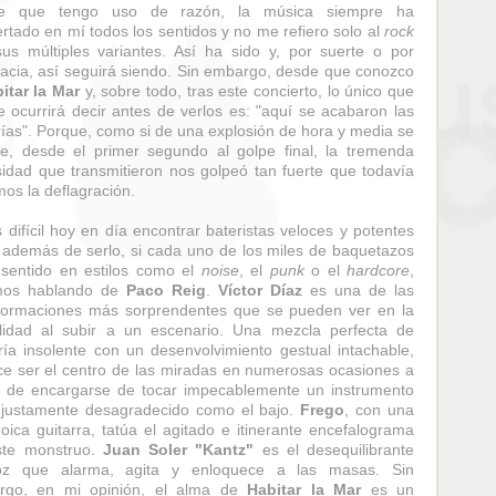
e que tengo uso de razón, la música siempre ha
rtado en mí todos los sentidos y no me refiero solo al
rock
us múltiples variantes. Así ha sido y, por suerte o por
acia, así seguirá siendo. Sin embargo, desde que conozco
itar la Mar
y, sobre todo, tras este concierto, lo único que
 ocurrirá decir antes de verlos es: "aquí se acabaron las
rías". Porque, como si de una explosión de hora y media se
se, desde el primer segundo al golpe final, la tremenda
sidad que transmitieron nos golpeó tan fuerte que todavía
mos la deflagración.
 difícil hoy en día encontrar bateristas veloces y potentes
 además de serlo, si cada uno de los miles de baquetazos
 sentido en estilos como el
noise
, el
punk
o el
hardcore
,
mos hablando de
Paco Reig
.
Víctor Díaz
es una de las
formaciones más sorprendentes que se pueden ver en la
lidad al subir a un escenario. Una mezcla perfecta de
ría insolente con un desenvolvimiento gestual intachable,
ce ser el centro de las miradas en numerosas ocasiones a
 de encargarse de tocar impecablemente un instrumento
njustamente desagradecido como el bajo.
Frego
, con una
oica guitarra, tatúa el agitado e itinerante encefalograma
ste monstruo.
Juan Soler "Kantz"
es el desequilibrante
voz que alarma, agita y enloquece a las masas. Sin
rgo, en mi opinión, el alma de
Habitar la Mar
es un