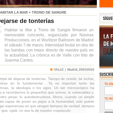
ABITAR LA MAR + TRONO DE SANGRE
ejarse de tonterías
Habitar la Mar y Trono de Sangre firmaron un
memorable concierto, organizado por Nooirax
Producciones, en el Wurlitzer Ballroom de Madrid
el sábado 7 de marzo. Intensidad brutal en dos de
las bandas con mejor directo de nuestro país en
la actualidad. La crónica es de Valle con foto de
Juanma Cantos.
VALLE
Madrid,
20/03/2020
|
empo de dejarse de tonterías. Tiempo de resistir, de luchar,
nirse en lo fundamental... Ya no importan tanto las
TU EM
encias, la ideología o los egos. Un ser microscópico ha
o a recordarnos lo pequeños que somos, lo vulnerables y,
stro pesar, lo autodestructivos. Ahora, cuando un simple
TU N
 es capaz de poner en jaque a la humanidad, solo puedo
gar esperanzas en que vengan tiempos de verdad, tiempos
z que, ojalá, no sea la de nuestro crepúsculo.