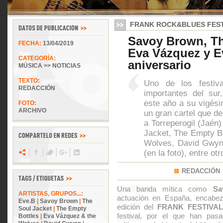
FRANK ROCK&BLUES FEST
Savoy Brown, Th
FECHA:
13/04/2019
Eva Vázquez y Ev
CATEGORÍA:
aniversario
MÚSICA >> NOTICIAS
TEXTO:
Uno de los festiv
REDACCIÓN
importantes del sur,
este año a su vigési
FOTO:
ARCHIVO
un gran cartel que de
a Torreperogil (Jaén
Jacket, The Empty B
Wolves, David Gwyn
(en la foto), entre otr
REDACCIÓN
Una banda mítica como
Sa
ARTISTAS, GRUPOS...:
actuación en España, encabeza
Eve.B
|
Savoy Brown
|
The
edición del
FRANK FESTIVA
Soul Jacket
|
The Empty
festival, por el que han pas
Bottles
|
Eva Vázquez & the