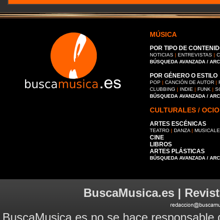
MÚSICA
POR TIPO DE CONTENID
NOTICIAS
|
ENTREVISTAS
|
C
BÚSQUEDA AVANZADA / AR
POR GÉNERO O ESTILO
POP
|
CANCIÓN DE AUTOR
|
CLUBBING
|
INDIE
|
FUNK
|
S
BÚSQUEDA AVANZADA / AR
CULTURALES / OCIO
ARTES ESCÉNICAS
TEATRO
|
DANZA
|
MUSICAL
CINE
LIBROS
ARTES PLÁSTICAS
BÚSQUEDA AVANZADA / AR
BuscaMusica.es | Revist
BuscaMusica.es no se hace responsable d