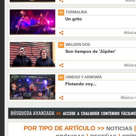
Músic
TURMALINA
Un grito
Música
WALDEN DOS
Son tiempos de 'Júpiter'
Músic
UNIDAD Y ARMONÍA
Flotando voy...
Música 
POR TIPO DE ARTÍCULO >>
NOTICIAS