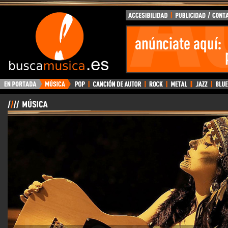
BuscaMusica.es