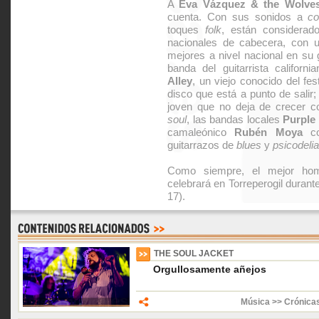
A
Eva Vázquez & the Wolve
cuenta. Con sus sonidos a
co
toques
folk
, están considera
nacionales de cabecera, con u
mejores a nivel nacional en su 
banda del guitarrista californ
Alley
, un viejo conocido del fe
disco que está a punto de salir
joven que no deja de crecer 
soul
, las bandas locales
Purple
camaleónico
Rubén Moya
co
guitarrazos de
blues
y
psicodelia
Como siempre, el mejor h
celebrará en Torreperogil durant
17).
THE SOUL JACKET
Orgullosamente añejos
Música >> Crónica