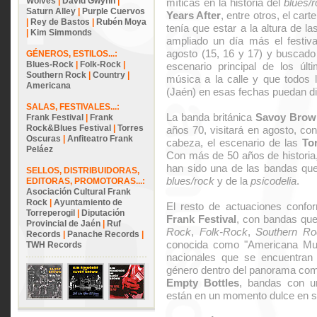
Wolves
|
David Gwynn
|
míticas en la historia del
blues/
Saturn Alley
|
Purple Cuervos
Years After
, entre otros, el cart
|
Rey de Bastos
|
Rubén Moya
tenía que estar a la altura de la
|
Kim Simmonds
ampliado un día más el festiv
agosto (15, 16 y 17) y buscado 
GÉNEROS, ESTILOS...:
Blues-Rock
|
Folk-Rock
|
escenario principal de los úl
Southern Rock
|
Country
|
música a la calle y que todos 
Americana
(Jaén) en esas fechas puedan di
SALAS, FESTIVALES...:
La banda británica
Savoy Brow
Frank Festival
|
Frank
Rock&Blues Festival
|
Torres
años 70, visitará en agosto, con
Oscuras
|
Anfiteatro Frank
cabeza, el escenario de las
To
Peláez
Con más de 50 años de historia
han sido una de las bandas que h
SELLOS, DISTRIBUIDORAS,
blues/rock
y de la
psicodelia
.
EDITORAS, PROMOTORAS...:
Asociación Cultural Frank
Rock
|
Ayuntamiento de
El resto de actuaciones confor
Torreperogil
|
Diputación
Frank Festival
, con bandas qu
Provincial de Jaén
|
Ruf
Rock
,
Folk-Rock
,
Southern Ro
Records
|
Panache Records
|
conocida como "Americana Musi
TWH Records
nacionales que se encuentran
género dentro del panorama co
Empty Bottles
, bandas con un
están en un momento dulce en s