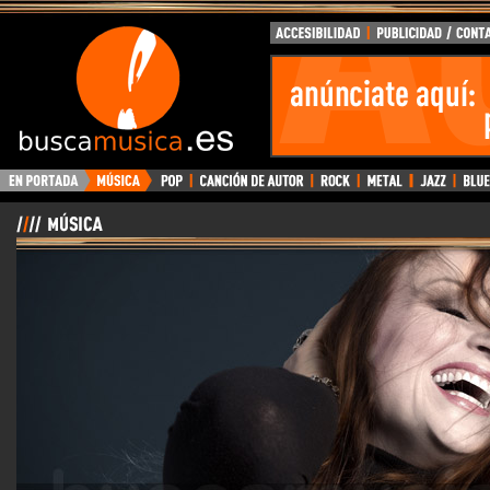
BuscaMusica.es