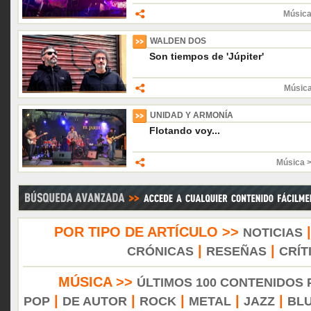
Música
WALDEN DOS
Son tiempos de 'Júpiter'
Músic
UNIDAD Y ARMONÍA
Flotando voy...
Música 
POR TIPO DE ARTÍCULO >>
NOTICIAS
|
|
CRÓNICAS
RESEÑAS
CRÍT
MÚSICA >>
ÚLTIMOS 100 CONTENIDOS
|
|
|
|
|
POP
DE AUTOR
ROCK
METAL
JAZZ
BL