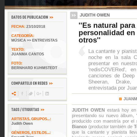
JUDITH OWEN
''Es natural par
FECHA:
23/10/2018
personalidad en
CATEGORÍA:
otros''
MÚSICA >> ENTREVISTAS
TEXTO:
La cantante y pianis
JUANMA CANTOS
noche en la sala C
presentar en nuestr
FOTO:
BERNHARD KUHMSTEDT
'redisCOVERed', en
canciones de Deep 
Sheeran, Drake,
entrevistada por Ju
JUANM
JUDITH OWEN
estará hoy en
presentando su nuevo álbum,
ARTISTAS, GRUPOS...:
producido con maestría por el 
Judith Owen
Bianco
(productor también de
T
que la cantante y pianista lle
GÉNEROS, ESTILOS...: