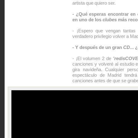
artista que quiero ser.
- ¿Qué esperas encontrar en 
en uno de los
clubes
más recon
- ¡Espero que vengan tantas
verdadero privilegio volver a Madr
- Y después de un gran
CD
...
- ¡El volumen 2 de
'redisCOVE
canciones y volveré al estudio 
gira navideña. Cualquier pers
espectáculo de Madrid tendrá
canciones antes de que se grabe