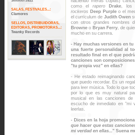
haciendo meras copias) cancio
Smooth Jazz
como el
rapero
Drake
, lo
SALAS, FESTIVALES...:
rockeros
Deep Purple
o el med
Clamores
el currículum de
Judith Owen
su
con otros grandes nombres 
SELLOS, DISTRIBUIDORAS,
Browne
o
Bryan Ferry
, de qui
EDITORAS, PROMOTORAS...:
Twanky Records
mucho en su carrera.
- Hay muchas versiones en tu 
una fuerte personalidad al to
resultado final en el que podr
canciones son composiciones 
"tu propia voz" en ellas?
- He estado reimaginando canc
que puedo recordar. Es un regal
para leer música. Todo lo que to
por lo que es muy natural pa
musical en las canciones de 
escucho de inmediato en "mi v
leerlas.
- Dices en la hoja promocional
que hacer que estas canciones
mi verdad en ellas...
" Suena muy