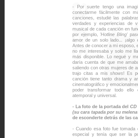
- Por suerte tengo una imag
conectarme fácilmente con mú
canciones, estudié las palabra
verdades y experiencias de v
musical de cada canción en func
por ejemplo,
'Hotline Bling'
pasó
amor de un solo lado... ¡alg
Antes de conocer a mi esposo, 
no me interesaba y solo me ll
más disponible. Lo negué y m
daría cuenta de que me amaba.
saliendo con otras mujeres de 
trajo citas a mis
shows
! Es p
canción tiene tanto drama y a
cinematográfico y emocionalment
poder transformar todo ello 
atemporal y universal.
- La foto de la portada del
CD
(su cara tapada por su melena
de esconderte detrás de las c
- Cuando esa foto fue tomada 
especial y tenía que ser la p