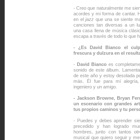
- Creo que naturalmente me sien
acordes y mi forma de cantar. Ha
en el
jazz
que una se siente mar
canciones tan diversas a un lu
una casa llena de música clási
escapa a través de todo lo que 
- ¿Es David Bianco el cul
frescura y dulzura en el result
-
David Bianco
es completamen
sonido de este álbum. Lamentabl
de este año y estoy desolada po
más. Él fue para mí alegría,
ingeniero y un amigo.
- Jackson Browne, Bryan Ferr
un escenario con grandes arti
tus propios caminos y tu pers
- Puedes y debes aprender sie
precedido y han logrado mu
hombres, junto con tantos ot
musical que quiero seguir y me 