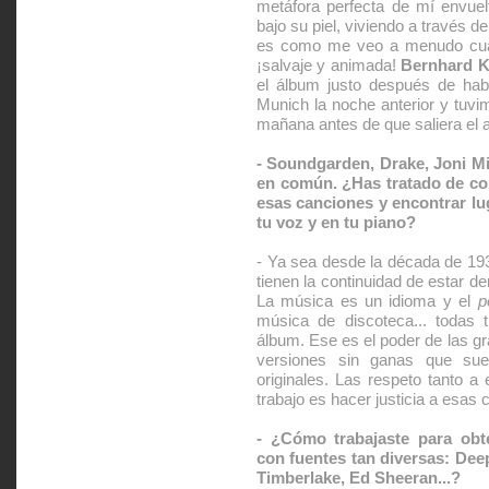
metáfora perfecta de mí envuel
bajo su piel, viviendo a través de
es como me veo a menudo cuan
¡salvaje y animada!
Bernhard 
el álbum justo después de habe
Munich la noche anterior y tuvi
mañana antes de que saliera el a
- Soundgarden, Drake, Joni Mit
en común. ¿Has tratado de cor
esas canciones y encontrar lu
tu voz y en tu piano?
- Ya sea desde la década de 19
tienen la continuidad de estar de
La música es un idioma y el
p
música de discoteca... todas t
álbum. Ese es el poder de las g
versiones sin ganas que su
originales. Las respeto tanto a 
trabajo es hacer justicia a esas 
- ¿Cómo trabajaste para obt
con fuentes tan diversas: Deep
Timberlake, Ed Sheeran...?