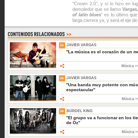
"Cream 2.0", y sí lo hizo en lu
demoledor que se llamo
Vargas
of latin blues'
es lo último que
larga carrera ya, y será el eje d
JAVIER VARGAS
''La música es el corazón de un m
Música >
JAVIER VARGAS
''Una banda muy potente con mús
espectacular''
Música >
BÜRDEL KING
''El grupo va a funcionar en los 
de Oz''
Música >