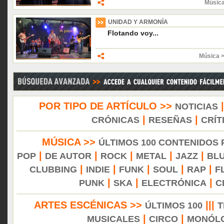
Músic
UNIDAD Y ARMONÍA
Flotando voy...
Música 
POR TIPO DE ARTÍCULO >>
NOTICIAS
|
|
CRÓNICAS
RESEÑAS
CRÍT
MÚSICA >>
ÚLTIMOS 100 CONTENIDOS
|
|
|
|
|
POP
DE AUTOR
ROCK
METAL
JAZZ
BL
|
|
|
|
|
CLUBBING
INDIE
FUNK
SOUL
RAP
F
|
|
|
PUNK
SKA
ELECTRÓNICA
C
ARTES ESCÉNICAS >>
|||
ÚLTIMOS 100
T
|
|
MUSICALES
CIRCO
MONÓL