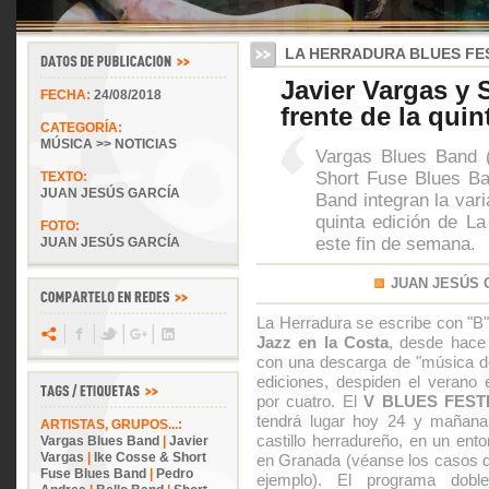
LA HERRADURA BLUES FES
Javier Vargas y 
FECHA:
24/08/2018
frente de la quin
CATEGORÍA:
MÚSICA >> NOTICIAS
Vargas Blues Band (
Short Fuse Blues Ba
TEXTO:
JUAN JESÚS GARCÍA
Band integran la var
quinta edición de La
FOTO:
este fin de semana.
JUAN JESÚS GARCÍA
JUAN JESÚS 
La Herradura se escribe con "B"
Jazz en la Costa
, desde hace 
con una descarga de "música de
ediciones, despiden el verano
por cuatro. El
V BLUES FEST
tendrá lugar hoy 24 y mañana
ARTISTAS, GRUPOS...:
castillo herradureño, en un en
Vargas Blues Band
|
Javier
Vargas
|
Ike Cosse & Short
en Granada (véanse los casos d
Fuse Blues Band
|
Pedro
ejemplo). El programa dob