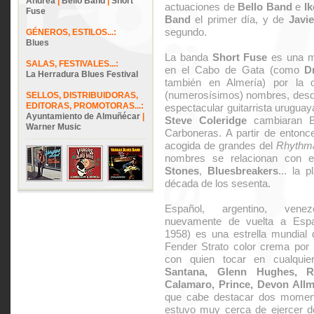
Andrea
|
Bello Band
|
Short
actuaciones de
Bello Band
e
I
Fuse
Band
el primer día, y de
Javi
segundo.
GÉNEROS, ESTILOS...:
Blues
La banda
Short Fuse
es una ma
SALAS, FESTIVALES...:
en el Cabo de Gata (como
D
La Herradura Blues Festival
también en Almería) por la
(numerosísimos) nombres, desde
SELLOS, DISTRIBUIDORAS,
EDITORAS, PROMOTORAS...:
espectacular guitarrista urugua
Ayuntamiento de Almuñécar
|
Steve Coleridge
cambiaran Ba
Warner Music
Carboneras. A partir de enton
acogida de grandes del
Rhythm
nombres se relacionan con 
Stones
,
Bluesbreakers
... la 
década de los sesenta.
Español, argentino, vene
nuevamente de vuelta a Es
1958) es una estrella mundial
Fender Strato color crema por
con quien tocar en cualquie
Santana, Glenn Hughes, 
Calamaro, Prince, Devon All
que cabe destacar dos moment
estuvo muy cerca de ejercer 