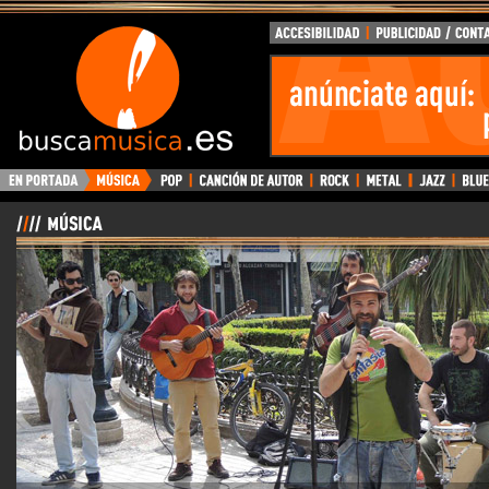
BuscaMusica.es