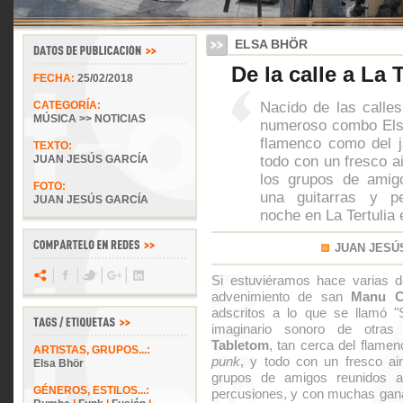
ELSA BHÖR
De la calle a La T
FECHA:
25/02/2018
Nacido de las calle
CATEGORÍA:
MÚSICA >> NOTICIAS
numeroso combo Elsa
flamenco como del j
TEXTO:
todo con un fresco air
JUAN JESÚS GARCÍA
los grupos de amig
FOTO:
una guitarras y pe
JUAN JESÚS GARCÍA
noche en La Tertulia 
JUAN JESÚ
Si estuviéramos hace varias dé
advenimiento de san
Manu C
adscritos a lo que se llamó "
imaginario sonoro de otra
Tabletom
, tan cerca del flam
ARTISTAS, GRUPOS...:
punk
, y todo con un fresco aire
Elsa Bhör
grupos de amigos reunidos al
GÉNEROS, ESTILOS...:
percusiones, y con muchas gan