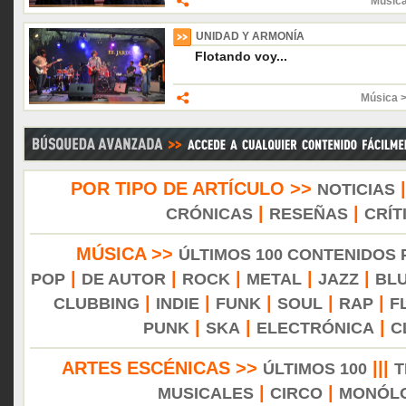
Músic
UNIDAD Y ARMONÍA
Flotando voy...
Música 
POR TIPO DE ARTÍCULO >>
NOTICIAS
|
|
CRÓNICAS
RESEÑAS
CRÍT
MÚSICA >>
ÚLTIMOS 100 CONTENIDOS
|
|
|
|
|
POP
DE AUTOR
ROCK
METAL
JAZZ
BL
|
|
|
|
|
CLUBBING
INDIE
FUNK
SOUL
RAP
F
|
|
|
PUNK
SKA
ELECTRÓNICA
C
ARTES ESCÉNICAS >>
|||
ÚLTIMOS 100
T
|
|
MUSICALES
CIRCO
MONÓL