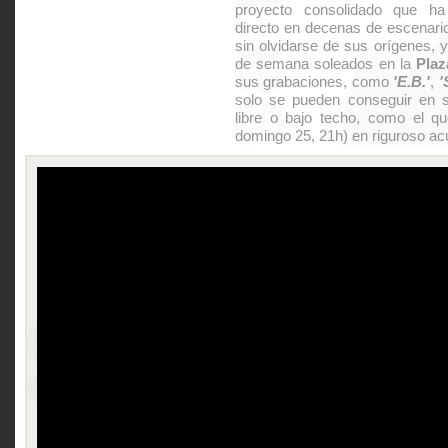
proyecto consolidado que ha
directo en decenas de escenarios
sin olvidarse de sus orígenes, y
de semana soleados en la
Plaz
sus grabaciones, como
'E.B.'
,
'
solo se pueden conseguir en s
libre o bajo techo, como el 
domingo 25, 21h) en riguroso acú