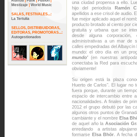
Rumba
|
Funk
|
Fusión
|
una ciudad propensa a ello. Lu
Mestizaje
|
World Music
hijo del periodista
Ramón C
apellidos a ese crisol de audio. 
SALAS, FESTIVALES...:
fue mejor aplicado aquel el nomb
La Tertulia
producto brotado al ciento por ci
SELLOS, DISTRIBUIDORAS,
gratuita y urbana que se inte
EDITORAS, PROMOTORAS...:
desde alguna corporación,
Autogestionados
administrativas a un mar de s
calles empedradas del Albaycín h
mundo: el otro día en un pr
mundo'
(en nuestras antípodas
conectaba la Red para escuchar 
obviamente!
Su origen está la plaza cono
Huerto de Carlos". El lugar no 
fuera porque, durante un tiempo
espacio de intercambio entre ar
nacionalidades. A finales de pr
2012 el grupo debutó por las c
algunos otros puntos de Granad
cambiante y el nombre
Elsa Bhö
de aquel año la
Asociación Gr
enredando a artistas alpujarre
formarse
Elsa Bhör
. A fecha 