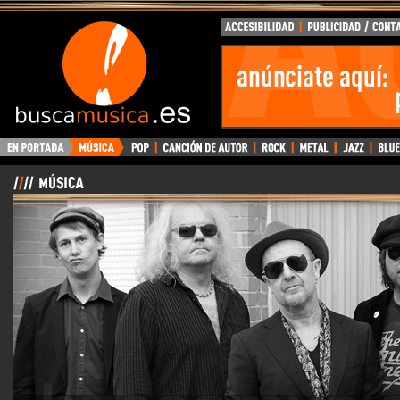
BuscaMusica.es