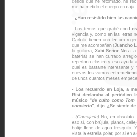
desde que he retomado, he rec
me ha metido el cuerpo en caja.
- ¿Han resistido bien las canc
- Los temas que grabé con
Los
vigencia y, como en las letras
Carlota, tienen una lectura vig
que me acompañan (
Juancho 
la guitarra,
Xabi Señor No
a la
batería) se han currado arregl
repertorio clásico y eso ayuda a 
cual es bastante interesante y
nuevos los vamos entremetiendo
de unos cuantos meses empece
- Los recuerdo en Loja, a me
Risi declaraba al periódico I
músico "
de culto como Tom W
concierto
", dijo. ¿Se siente de
-
(Carcajada)
No, en absoluto. E
eso sí, con brújula, planos, calle
botijo lleno de agua fresquita. 
vista la estrella polar, por si en