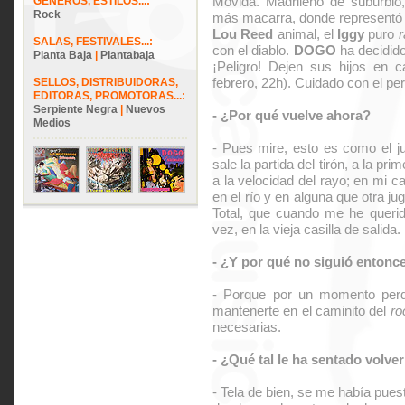
Movida. Madrileño de suburbio, 
GÉNEROS, ESTILOS...:
Rock
más macarra, donde representó e
Lou Reed
animal, el
Iggy
puro
SALAS, FESTIVALES...:
con el diablo.
DOGO
ha decidido
Planta Baja
|
Plantabaja
¡Peligro! Dejen sus hijos en c
febrero, 22h). Cuidado con el per
SELLOS, DISTRIBUIDORAS,
EDITORAS, PROMOTORAS...:
Serpiente Negra
|
Nuevos
- ¿Por qué vuelve ahora?
Medios
- Pues mire, esto es como el j
sale la partida del tirón, a la pr
a la velocidad del rayo; en mi 
en el río y en alguna que otra ju
Total, que cuando me he querid
vez, en la vieja casilla de salida.
- ¿Y por qué no siguió entonc
- Porque por un momento perdí
mantenerte en el caminito del
ro
necesarias.
- ¿Qué tal le ha sentado volver
- Tela de bien, se me había puest