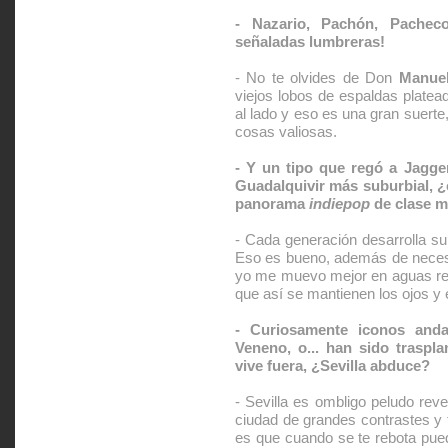
- Nazario, Pachón, Pacheco
señaladas lumbreras!
- No te olvides de Don
Manuel
viejos lobos de espaldas platea
al lado y eso es una gran suerte
cosas valiosas.
- Y un tipo que regó a Jagge
Guadalquivir más suburbial, ¿
panorama
indiepop
de clase m
- Cada generación desarrolla su 
Eso es bueno, además de necesa
yo me muevo mejor en aguas rev
que así se mantienen los ojos y 
- Curiosamente iconos and
Veneno, o... han sido traspl
vive fuera, ¿Sevilla abduce?
- Sevilla es ombligo peludo rev
ciudad de grandes contrastes y t
es que cuando se te rebota pue