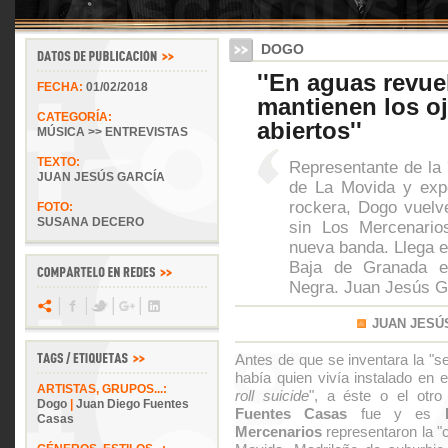
DOGO
''En aguas revue
FECHA:
01/02/2018
mantienen los o
CATEGORÍA:
abiertos''
MÚSICA >> ENTREVISTAS
TEXTO:
Representante de la 
JUAN JESÚS GARCÍA
de La Movida y exp
rockera, Dogo vuelv
FOTO:
SUSANA DECERO
sin Los Mercenario
nueva banda. Llega e
Baja de Granada en
Negra. Juan Jesús Ga
JUAN JESÚ
Antes de que se inventara la "se
había quien vivía instalado en
ARTISTAS, GRUPOS...:
roll suicide
", a éste o el otro
Dogo
|
Juan Diego Fuentes
Fuentes Casas
fue y es
Casas
Mercenarios
representaron la "