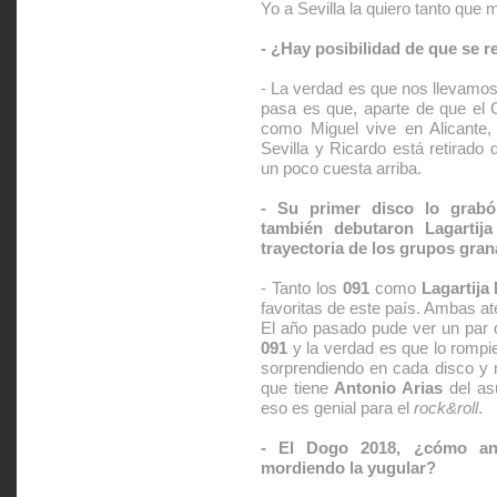
Yo a Sevilla la quiero tanto que 
- ¿Hay posibilidad de que se 
- La verdad es que nos llevamos
pasa es que, aparte de que el 
como Miguel vive en Alicante,
Sevilla y Ricardo está retirado
un poco cuesta arriba.
- Su primer disco lo grabó
también debutaron Lagartija
trayectoria de los grupos gra
- Tanto los
091
como
Lagartija
favoritas de este país. Ambas at
El año pasado pude ver un par d
091
y la verdad es que lo rompie
sorprendiendo en cada disco y 
que tiene
Antonio Arias
del as
eso es genial para el
rock&roll
.
- El Dogo 2018, ¿cómo an
mordiendo la yugular?