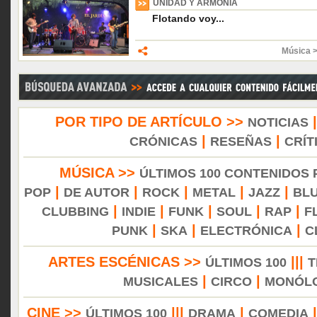
UNIDAD Y ARMONÍA
Flotando voy...
Música 
POR TIPO DE ARTÍCULO >>
NOTICIAS
|
|
CRÓNICAS
RESEÑAS
CRÍT
MÚSICA >>
ÚLTIMOS 100 CONTENIDOS
|
|
|
|
|
POP
DE AUTOR
ROCK
METAL
JAZZ
BL
|
|
|
|
|
CLUBBING
INDIE
FUNK
SOUL
RAP
F
|
|
|
PUNK
SKA
ELECTRÓNICA
C
ARTES ESCÉNICAS >>
|||
ÚLTIMOS 100
T
|
|
MUSICALES
CIRCO
MONÓL
CINE >>
|||
|
ÚLTIMOS 100
DRAMA
COMEDIA