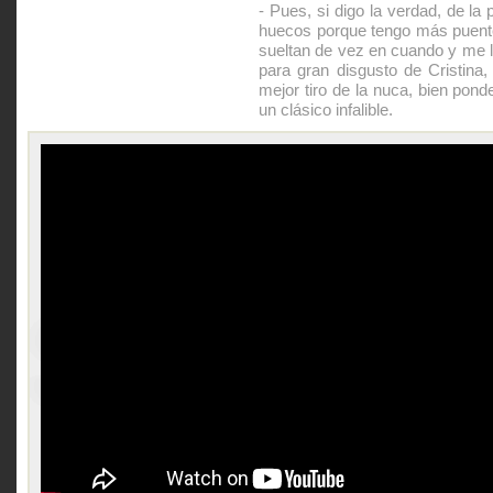
- Pues, si digo la verdad, de la
huecos porque tengo más puente
sueltan de vez en cuando y me 
para gran disgusto de Cristina,
mejor tiro de la nuca, bien pond
un clásico infalible.