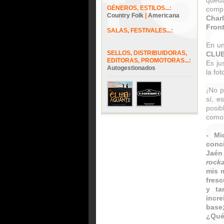
queda
GÉNEROS, ESTILOS...:
comp
Country Folk
|
Americana
Charl
Fron
SALAS, FESTIVALES...:
En u
SELLOS, DISTRIBUIDORAS,
CLU
EDITORAS, PROMOTORAS...:
Es ju
Autogestionados
la fot
¡No p
sí, e
posib
como 
- Mi
conc
Jaén
rocka
mis m
fresc
y ta
incr
base
¿Qué