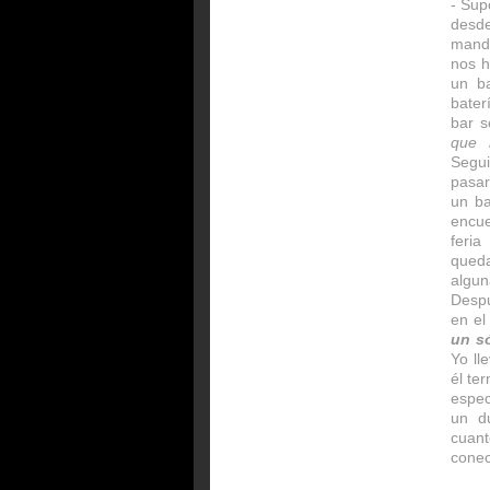
- Sup
desde
mand
nos 
un ba
bater
bar s
que 
Segui
pasa
un ba
encu
feria
queda
algu
Despu
en el
un só
Yo ll
él te
espec
un d
cuant
conec