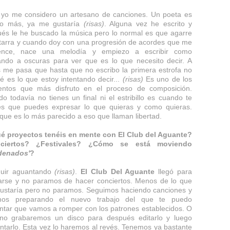
 yo me considero un artesano de canciones. Un poeta es
o más, ya me gustaría
(risas)
. Alguna vez he escrito y
és le he buscado la música pero lo normal es que agarre
itarra y cuando doy con una progresión de acordes que me
ence, nace una melodía y empiezo a escribir como
ndo a oscuras para ver que es lo que necesito decir. A
 me pasa que hasta que no escribo la primera estrofa no
é es lo que estoy intentando decir...
(risas)
Es uno de los
ntos que más disfruto en el proceso de composición.
o todavía no tienes un final ni el estribillo es cuando te
es que puedes expresar lo que quieras y como quieras.
que es lo más parecido a eso que llaman libertad.
é proyectos tenéis en mente con El Club del Aguante?
ciertos? ¿Festivales? ¿Cómo se está moviendo
denados'
?
guir aguantando
(risas)
.
El Club Del Aguante
llegó para
rse y no paramos de hacer conciertos. Menos de lo que
ustaría pero no paramos. Seguimos haciendo canciones y
mos preparando el nuevo trabajo del que te puedo
ntar que vamos a romper con los patrones establecidos. O
no grabaremos un disco para después editarlo y luego
ntarlo. Esta vez lo haremos al revés. Tenemos ya bastante