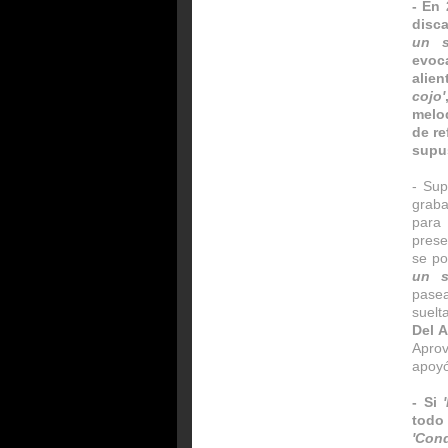
- En 
disc
un s
evoc
alie
cojo'
melod
de r
supus
- Sup
grab
para
prese
se po
un s
pasea
suelt
Del 
Aprov
apoyó
- Si
todo
'Con