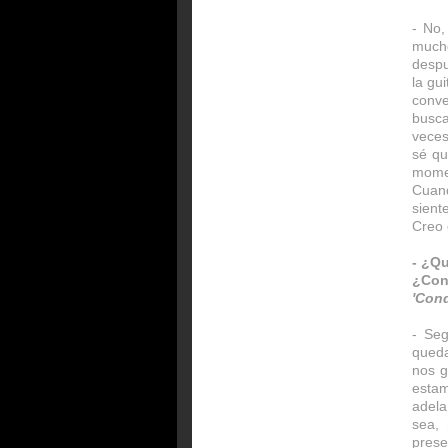
- No,
much
despu
la gu
conv
busca
veces
sé qu
mome
Cuand
sient
Creo 
- ¿Qu
¿Con
'Con
- Se
queda
nos g
esta
adela
sea, 
prese