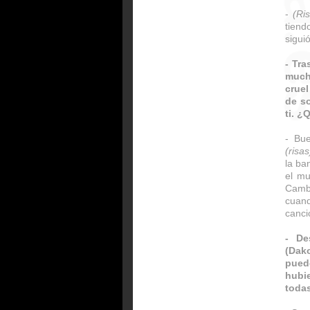
-
(Ri
tiend
sigui
- Tra
much
cruel
de so
ti. ¿
- Bue
(risas
la ba
el mu
Cambi
cuan
canci
- De
(Dak
pued
hubi
toda