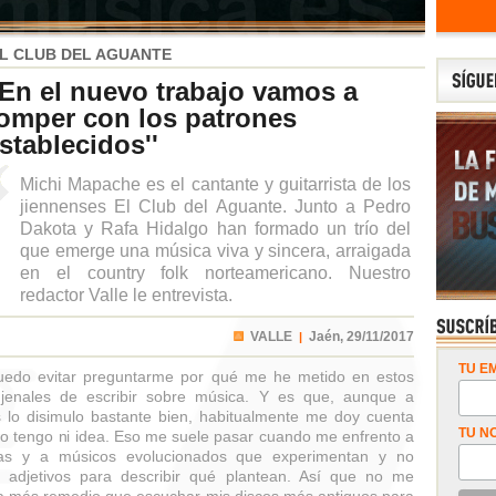
L CLUB DEL AGUANTE
'En el nuevo trabajo vamos a
omper con los patrones
stablecidos''
Michi Mapache es el cantante y guitarrista de los
jiennenses El Club del Aguante. Junto a Pedro
Dakota y Rafa Hidalgo han formado un trío del
que emerge una música viva y sincera, arraigada
en el country folk norteamericano. Nuestro
redactor Valle le entrevista.
VALLE
Jaén,
29/11/2017
|
TU EM
edo evitar preguntarme por qué me he metido en estos
jenales de escribir sobre música. Y es que, aunque a
 lo disimulo bastante bien, habitualmente me doy cuenta
TU N
o tengo ni idea. Eso me suele pasar cuando me enfrento a
as y a músicos evolucionados que experimentan y no
 adjetivos para describir qué plantean. Así que no me