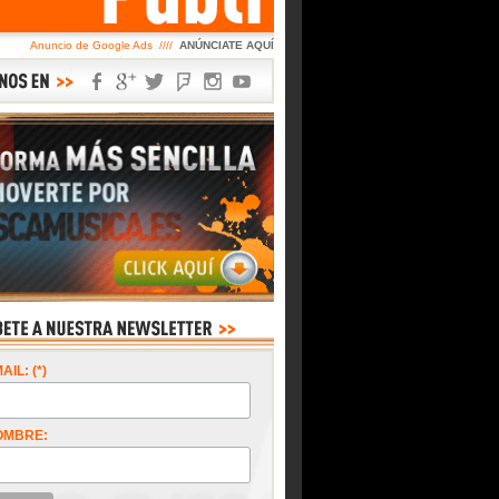
Anuncio de Google Ads ////
ANÚNCIATE AQUÍ
AIL: (*)
OMBRE: