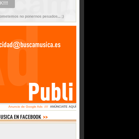
ometemos no ponernos pesados... ;)
Anuncio de Google Ads ////
ANÚNCIATE AQUÍ