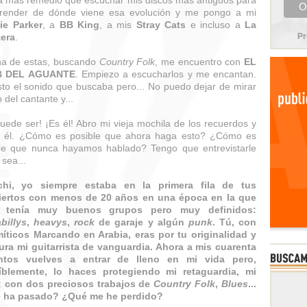
 más remedio que escuchar mis discos más antiguos para
render de dónde viene esa evolución y me pongo a mi
ie Parker
, a
BB King
, a mis
Stray Cats
e incluso a
La
tera
.
Pr
na de estas, buscando
Country Folk
, me encuentro con
EL
B DEL AGUANTE
. Empiezo a escucharlos y me encantan.
sto el sonido que buscaba pero... No puedo dejar de mirar
o del cantante y...
uede ser! ¡Es él! Abro mi vieja mochila de los recuerdos y
s él. ¿Cómo es posible que ahora haga esto? ¿Cómo es
le que nunca hayamos hablado? Tengo que entrevistarle
sea...
chi, yo siempre estaba en la primera fila de tus
iertos con menos de 20 años en una época en la que
 tenía muy buenos grupos pero muy definidos:
billys
,
heavys
,
rock
de garaje y algún
punk
. Tú, con
íticos Marcando en Arabia, eras por tu originalidad y
ura mi guitarrista de vanguardia. Ahora a mis cuarenta
ntos vuelves a entrar de lleno en mi vida pero,
eíblemente, lo haces protegiendo mi retaguardia, mi
; con dos preciosos trabajos de
Country Folk
,
Blues
...
 ha pasado? ¿Qué me he perdido?