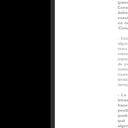
gran
Cons
debe
vuest
no t
'Con
- Est
algu
reac
inte
espec
de pa
meter
mues
tenid
tiemp
- Lo
letr
fras
posib
quebr
qué 
algun