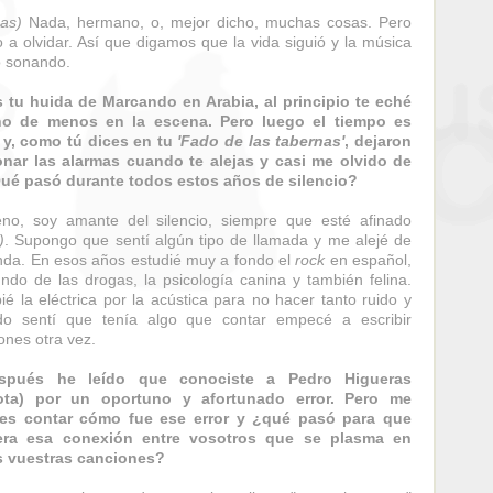
sas)
Nada, hermano, o, mejor dicho, muchas cosas. Pero
o a olvidar. Así que digamos que la vida siguió y la música
ó sonando.
s tu huida de Marcando en Arabia, al principio te eché
o de menos en la escena. Pero luego el tiempo es
 y, como tú dices en tu
'Fado de las tabernas'
, dejaron
nar las alarmas cuando te alejas y casi me olvido de
Qué pasó durante todos estos años de silencio?
no, soy amante del silencio, siempre que esté afinado
)
. Supongo que sentí algún tipo de llamada y me alejé de
nda. En esos años estudié muy a fondo el
rock
en español,
ndo de las drogas, la psicología canina y también felina.
é la eléctrica por la acústica para no hacer tanto ruido y
do sentí que tenía algo que contar empecé a escribir
ones otra vez.
spués he leído que conociste a Pedro Higueras
ota) por un oportuno y afortunado error. Pero me
es contar cómo fue ese error y ¿qué pasó para que
era esa conexión entre vosotros que se plasma en
s vuestras canciones?