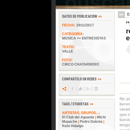
E
'
FECHA:
29/11/2017
r
CATEGORÍA:
e
MÚSICA >> ENTREVISTAS
TEXTO:
VALLE
FOTO:
CIRCO CHATARRERO
No pu
beren
veces
ARTISTAS, GRUPOS...:
que n
El Club del Aguante
|
Michi
band
Mapache
|
Pedro Dakota
|
tengo
Rafa Hidalgo