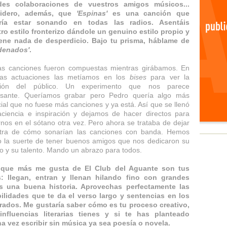
des colaboraciones de vuestros amigos músicos...
idero, además, que
'Espinas'
es una canción que
ría estar sonando en todas las radios. Asentáis
ro estilo fronterizo dándole un genuino estilo propio y
iene nada de desperdicio. Bajo tu prisma, háblame de
denados'
.
as canciones fueron compuestas mientras girábamos. En
nas actuaciones las metíamos en los
bises
para ver la
ción del público. Un experimento que nos parece
resante. Queríamos grabar pero Pedro quería algo más
ial que no fuese más canciones y ya está. Así que se llenó
ciencia e inspiración y dejamos de hacer directos para
nos en el sótano otra vez. Pero ahora se trataba de dejar
tra de cómo sonarían las canciones con banda. Hemos
o la suerte de tener buenos amigos que nos dedicaron su
o y su talento. Mando un abrazo para todos.
 que más me gusta de El Club del Aguante son tus
as: llegan, entran y llenan hilando fino con grandes
es una buena historia. Aprovechas perfectamente las
ilidades que te da el verso largo y sentencias en los
ados. Me gustaría saber cómo es tu proceso creativo,
influencias literarias tienes y si te has planteado
a vez escribir sin música ya sea poesía o novela.