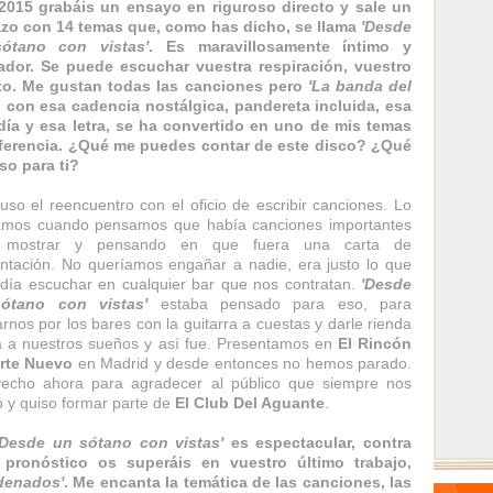
2015 grabáis un ensayo en riguroso directo y sale un
azo con 14 temas que, como has dicho, se llama
'Desde
ótano con vistas'
. Es maravillosamente íntimo y
ador. Se puede escuchar vuestra respiración, vuestro
nto. Me gustan todas las canciones pero
'La banda del
, con esa cadencia nostálgica, pandereta incluida, esa
ía y esa letra, se ha convertido en uno de mis temas
eferencia. ¿Qué me puedes contar de este disco? ¿Qué
o para ti?
uso el reencuentro con el oficio de escribir canciones. Lo
amos cuando pensamos que había canciones importantes
 mostrar y pensando en que fuera una carta de
ntación. No queríamos engañar a nadie, era justo lo que
día escuchar en cualquier bar que nos contratan.
'Desde
ótano con vistas'
estaba pensado para eso, para
rnos por los bares con la guitarra a cuestas y darle rienda
a a nuestros sueños y así fue. Presentamos en
El Rincón
Arte Nuevo
en Madrid y desde entonces no hemos parado.
echo ahora para agradecer al público que siempre nos
 y quiso formar parte de
El Club Del Aguante
.
'Desde un sótano con vistas'
es espectacular, contra
 pronóstico os superáis en vuestro último trabajo,
denados'
. Me encanta la temática de las canciones, las