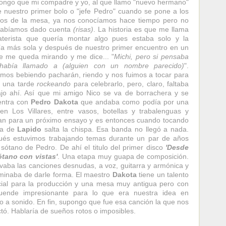
ongo que mi compadre y yo, al que llamo "nuevo hermano"
 nuestro primer bolo o "jefe Pedro" cuando se pone a los
os de la mesa, ya nos conocíamos hace tiempo pero no
habíamos dado cuenta
(risas)
. La historia es que me llama
terista que quería montar algo pues estaba solo y la
ía más sola y después de nuestro primer encuentro en un
e me queda mirando y me dice... "
Michi, pero si pensaba
había llamado a (alguien con un nombre parecido)
".
mos bebiendo pacharán, riendo y nos fuimos a tocar para
r una tarde
rockeando
para celebrarlo, pero, claro, faltaba
jo ahí. Así que mi amigo Nico se va de borrachera y se
entra con
Pedro Dakota
que andaba como podía por una
 en Los Villares, entre vasos, botellas y trabalenguas y
n para un próximo ensayo y es entonces cuando tocando
na de
Lapido
salta la chispa. Esa banda no llegó a nada.
és estuvimos trabajando temas durante un par de años
 sótano de Pedro. De ahí el titulo del primer disco
'Desde
tano con vistas'
. Una etapa muy guapa de composición.
evaba las canciones desnudas, a voz, guitarra y armónica y
rminaba de darle forma. El maestro
Dakota
tiene un talento
ial para la producción y una mesa muy antigua pero con
uende impresionante para lo que era nuestra idea en
o a sonido. En fin, supongo que fue esa canción la que nos
tó. Hablaría de sueños rotos o imposibles.