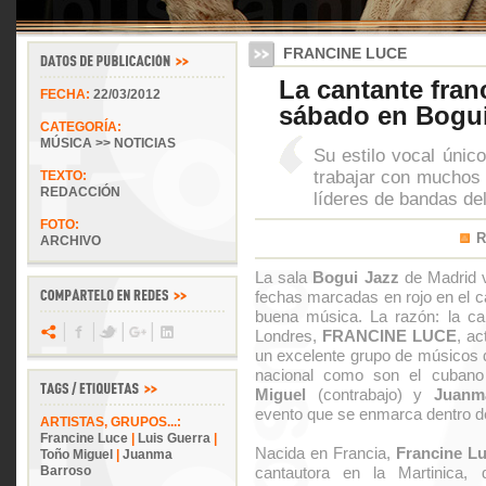
FRANCINE LUCE
La cantante fran
FECHA:
22/03/2012
sábado en Bogui
CATEGORÍA:
MÚSICA >> NOTICIAS
Su estilo vocal único
trabajar con muchos
TEXTO:
REDACCIÓN
líderes de bandas de
FOTO:
R
ARCHIVO
La sala
Bogui Jazz
de Madrid v
fechas marcadas en rojo en el c
buena música. La razón: la can
Londres,
FRANCINE LUCE
, a
un excelente grupo de músicos 
nacional como son el cuban
Miguel
(contrabajo) y
Juanm
evento que se enmarca dentro d
ARTISTAS, GRUPOS...:
Francine Luce
|
Luis Guerra
|
Nacida en Francia,
Francine L
Toño Miguel
|
Juanma
Barroso
cantautora en la Martinica, 