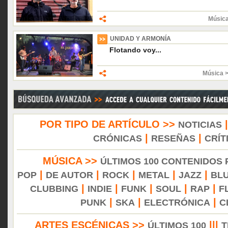
Músic
UNIDAD Y ARMONÍA
Flotando voy...
Música 
POR TIPO DE ARTÍCULO >>
NOTICIAS
|
|
CRÓNICAS
RESEÑAS
CRÍT
MÚSICA >>
ÚLTIMOS 100 CONTENIDOS
|
|
|
|
|
POP
DE AUTOR
ROCK
METAL
JAZZ
BL
|
|
|
|
|
CLUBBING
INDIE
FUNK
SOUL
RAP
F
|
|
|
PUNK
SKA
ELECTRÓNICA
C
ARTES ESCÉNICAS >>
|||
ÚLTIMOS 100
T