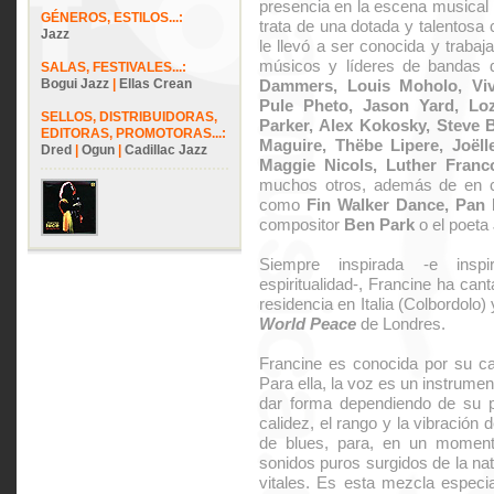
presencia en la escena musical 
GÉNEROS, ESTILOS...:
trata de una dotada y talentosa 
Jazz
le llevó a ser conocida y traba
músicos y líderes de bandas
SALAS, FESTIVALES...:
Bogui Jazz
|
Ellas Crean
Dammers, Louis Moholo, Viv
Pule Pheto, Jason Yard, Lo
SELLOS, DISTRIBUIDORAS,
Parker, Alex Kokosky, Steve 
EDITORAS, PROMOTORAS...:
Maguire, Thëbe Lipere, Joël
Dred
|
Ogun
|
Cadillac Jazz
Maggie Nicols, Luther Franc
muchos otros, además de en c
como
Fin Walker Dance, Pan 
compositor
Ben Park
o el poeta
Siempre inspirada -e ins
espiritualidad-, Francine ha can
residencia en Italia (Colbordolo) 
World Peace
de Londres.
Francine es conocida por su cap
Para ella, la voz es un instrumen
dar forma dependiendo de su pr
calidez, el rango y la vibración
de blues, para, en un momento
sonidos puros surgidos de la na
vitales. Es esta mezcla especi