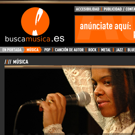
BuscaMusica.es