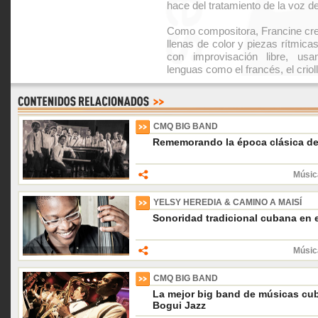
hace del tratamiento de la voz d
Como compositora, Francine cr
llenas de color y piezas rítmic
con improvisación libre, usa
lenguas como el francés, el crioll
CMQ BIG BAND
Rememorando la época clásica de
Músic
YELSY HEREDIA & CAMINO A MAISÍ
Sonoridad tradicional cubana en e
Músic
CMQ BIG BAND
La mejor big band de músicas cu
Bogui Jazz