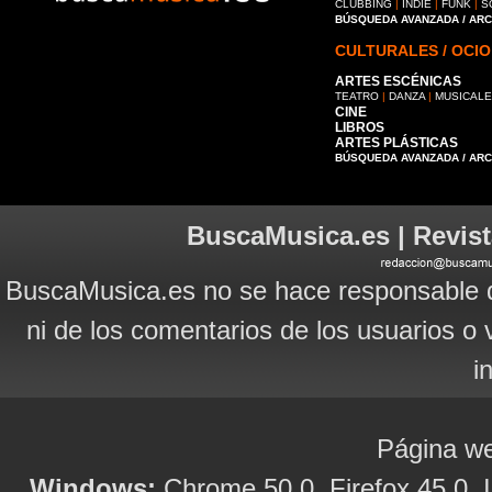
CLUBBING
|
INDIE
|
FUNK
|
S
BÚSQUEDA AVANZADA / AR
CULTURALES / OCIO
ARTES ESCÉNICAS
TEATRO
|
DANZA
|
MUSICAL
CINE
LIBROS
ARTES PLÁSTICAS
BÚSQUEDA AVANZADA / AR
BuscaMusica.es | Revist
BuscaMusica.es no se hace responsable d
ni de los comentarios de los usuarios o 
i
Página we
Windows:
Chrome 50.0, Firefox 45.0, I