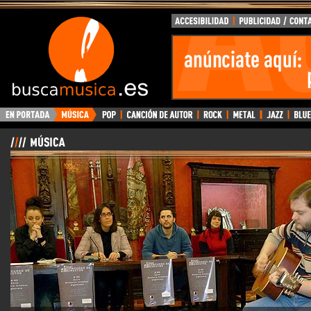
BuscaMusica.es