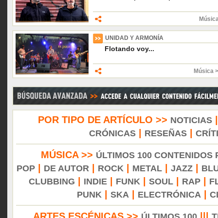
Músic
UNIDAD Y ARMONÍA
Flotando voy...
Música 
POR TIPO DE ARTÍCULO >>
NOTICIAS
|
|
CRÓNICAS
RESEÑAS
CRÍT
MÚSICA >>
ÚLTIMOS 100 CONTENIDOS
|
|
|
|
|
POP
DE AUTOR
ROCK
METAL
JAZZ
BL
|
|
|
|
|
CLUBBING
INDIE
FUNK
SOUL
RAP
F
|
|
|
PUNK
SKA
ELECTRÓNICA
C
ARTES ESCÉNICAS >>
|||
ÚLTIMOS 100
T