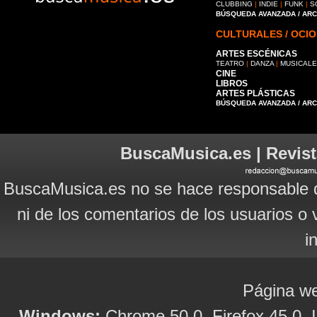
CLUBBING
|
INDIE
|
FUNK
|
S
BÚSQUEDA AVANZADA / AR
CULTURALES / OCIO
ARTES ESCÉNICAS
TEATRO
|
DANZA
|
MUSICAL
CINE
LIBROS
ARTES PLÁSTICAS
BÚSQUEDA AVANZADA / AR
BuscaMusica.es | Revist
BuscaMusica.es no se hace responsable d
ni de los comentarios de los usuarios o 
i
Página we
Windows:
Chrome 50.0, Firefox 45.0, I