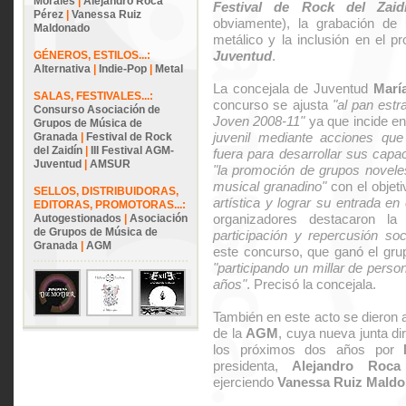
Morales
|
Alejandro Roca
Festival de Rock del Zaid
Pérez
|
Vanessa Ruiz
obviamente), la grabación de
Maldonado
metálico y la inclusión en el 
Juventud
.
GÉNEROS, ESTILOS...:
Alternativa
|
Indie-Pop
|
Metal
La concejala de Juventud
Marí
SALAS, FESTIVALES...:
concurso se ajusta
"al pan estr
Consurso Asociación de
Joven 2008-11"
ya que incide e
Grupos de Música de
juvenil mediante acciones que
Granada
|
Festival de Rock
del Zaidín
|
III Festival AGM-
fuera para desarrollar sus capa
Juventud
|
AMSUR
"la promoción de grupos novele
musical granadino"
con el objet
SELLOS, DISTRIBUIDORAS,
artística y lograr su entrada en
EDITORAS, PROMOTORAS...:
organizadores destacaron la
Autogestionados
|
Asociación
de Grupos de Música de
participación y repercusión soci
Granada
|
AGM
este concurso, que ganó el gr
"participando un millar de pers
años"
. Precisó la concejala.
También en este acto se dieron 
de la
AGM
, cuya nueva junta di
los próximos dos años por
presidenta,
Alejandro Roca
ejerciendo
Vanessa Ruiz Mald