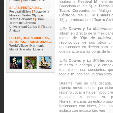
Cumbia
|
Mexicana
|
Folk
visitará el
Festival Mil.leni
en
Barcelona (el día 5), el
Teatro 
SALAS, FESTIVALES...:
Teatro Cervantes
de Málaga (
Festival Mil.leni
|
Palau de la
Córdoba
(día 12), la
Universid
Música
|
Teatro Olympia
|
Teatro Cervantes
|
Gran
13) y terminará en el
Teatro Arr
Teatro de Córdoba
|
Universidad Carlos III
|
Teatro
'Lila Downs y La Misteriosa:
Arriaga
álbum en directo de la mexicana
temas de
'Ojo de culebra'
SELLOS, DISTRIBUIDORAS,
EDITORAS, PROMOTORAS...:
reconocidos de sus otros cin
World Village
|
Harmonia
revisionados en directo para po
Mundi
|
Narada
|
Liberty
que caracteriza las obras de la 
'Lila Downs y La Misteriosa:
muestra la energía y la emoci
trasmite en sus conciertos, qu
todo el mundo con un gran éxito 
Durante más de una década
planeta mostrando su particula
registro vocal le ha permitido cr
mexicana y desde su pro
Norteamericana, un estilo propi
fusionadas con
blues
,
jazz
,
so
incluso con música
klezmer
.