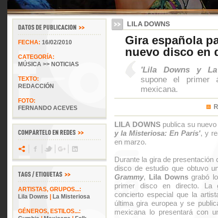
LILA DOWNS
Gira española pa
FECHA:
16/02/2010
nuevo disco en 
CATEGORÍA:
MÚSICA >> NOTICIAS
'Lila Downs y La 
supone el primer 
TEXTO:
REDACCIÓN
mexicana.
FOTO:
R
FERNANDO ACEVES
LILA DOWNS
publica su nuevo 
y la Misteriosa: En París'
, y r
en marzo.
Durante la gira de presentación
disco de estudio que obtuvo u
Grammy
,
Lila Downs
grabó lo
primer disco en directo. La 
ARTISTAS, GRUPOS...:
concierto especial que la artis
Lila Downs
|
La Misteriosa
última gira europea y se publi
GÉNEROS, ESTILOS...:
mexicana lo presentará con u