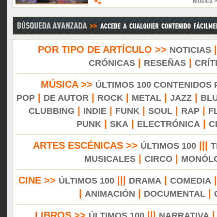
Música 
POR TIPO DE ARTÍCULO >>
NOTICIAS
|
|
CRÓNICAS
RESEÑAS
CRÍT
MÚSICA >>
ÚLTIMOS 100 CONTENIDOS
|
|
|
|
|
POP
DE AUTOR
ROCK
METAL
JAZZ
BL
|
|
|
|
|
CLUBBING
INDIE
FUNK
SOUL
RAP
F
|
|
|
PUNK
SKA
ELECTRÓNICA
C
ARTES ESCÉNICAS >>
|||
ÚLTIMOS 100
T
|
|
MUSICALES
CIRCO
MONÓL
CINE >>
|||
|
ÚLTIMOS 100
DRAMA
COMEDIA
|
|
|
ANIMACIÓN
DOCUMENTAL
LIBROS >>
|||
ÚLTIMOS 100
NARRATIVA