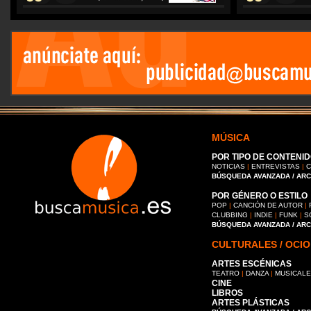
MÚSICA
POR TIPO DE CONTENID
NOTICIAS
|
ENTREVISTAS
|
C
BÚSQUEDA AVANZADA / AR
POR GÉNERO O ESTILO
POP
|
CANCIÓN DE AUTOR
|
CLUBBING
|
INDIE
|
FUNK
|
S
BÚSQUEDA AVANZADA / AR
CULTURALES / OCIO
ARTES ESCÉNICAS
TEATRO
|
DANZA
|
MUSICAL
CINE
LIBROS
ARTES PLÁSTICAS