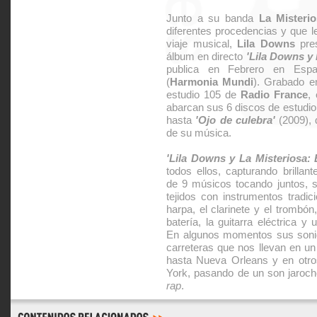
Junto a su banda
La Misteri
diferentes procedencias y que 
viaje musical,
Lila Downs
pres
álbum en directo
'Lila Downs y 
publica en Febrero en Esp
(
Harmonia Mundi
). Grabado e
estudio 105 de
Radio France
,
abarcan sus 6 discos de estudi
hasta
'Ojo de culebra'
(2009), 
de su música.
'Lila Downs y La Misteriosa: 
todos ellos, capturando brillan
de 9 músicos tocando juntos, 
tejidos con instrumentos tradic
harpa, el clarinete y el trombón,
batería, la guitarra eléctrica y
En algunos momentos sus sonid
carreteras que nos llevan en u
hasta Nueva Orleans y en otr
York, pasando de un son jaroc
rap
.