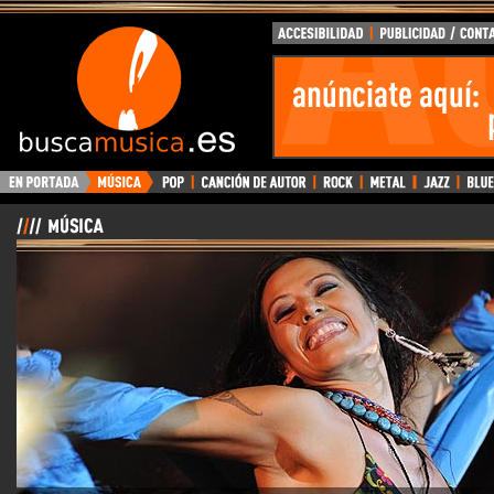
BuscaMusica.es