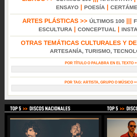
|
|
ENSAYO
POESÍA
CERTÁM
ARTES PLÁSTICAS >>
|||
ÚLTIMOS 100
|
|
ESCULTURA
CONCEPTUAL
INST
OTRAS TEMÁTICAS CULTURALES Y DE
ARTESANÍA, TURISMO, TECNOLO
POR TÍTULO O PALABRA EN EL TEXTO 
POR TAG: ARTISTA, GRUPO O MÚSICO 