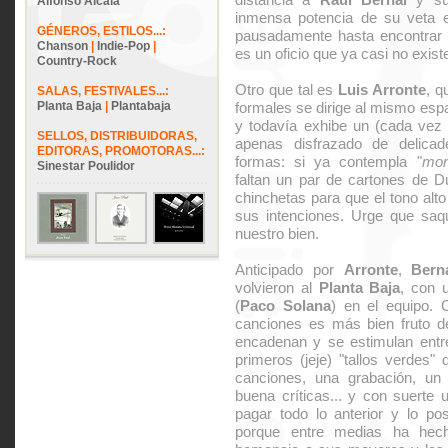
Alfonso Alcalá
inmensa potencia de su veta e
GÉNEROS, ESTILOS...:
pausadamente hasta encontrar un
Chanson
|
Indie-Pop
|
es un oficio que ya casi no exist
Country-Rock
Otro que tal es
Luis Arronte
, q
SALAS, FESTIVALES...:
Planta Baja
|
Plantabaja
formales se dirige al mismo esp
y todavía exhibe un (cada vez
SELLOS, DISTRIBUIDORAS,
apenas disfrazado de delicade
EDITORAS, PROMOTORAS...:
formas: si ya contempla "
mon
Sinestar Poulidor
faltan un par de cartones de 
chinchetas para que el tono alt
sus intenciones. Urge que saq
nuestro bien.
Anticipado por
Arronte
,
Bern
volvieron al
Planta Baja
, con 
(
Paco Solana
) en el equipo. 
canciones es más bien fruto d
encadenan y se estimulan entre
primeros (jeje) "tallos verdes
canciones, una grabación, un
buena críticas... y con suerte
pagar todo lo anterior y lo po
porque entre medias ha hecho