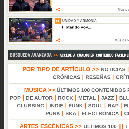
Músic
UNIDAD Y ARMONÍA
Flotando voy...
Música 
POR TIPO DE ARTÍCULO >>
NOTICIAS
|
|
CRÓNICAS
RESEÑAS
CRÍT
MÚSICA >>
ÚLTIMOS 100 CONTENIDOS
|
|
|
|
|
POP
DE AUTOR
ROCK
METAL
JAZZ
BL
|
|
|
|
|
CLUBBING
INDIE
FUNK
SOUL
RAP
F
|
|
|
PUNK
SKA
ELECTRÓNICA
C
ARTES ESCÉNICAS >>
|||
ÚLTIMOS 100
T