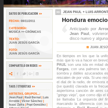
JEAN PAUL + LUIS ARRON
Hondura emocio
FECHA:
08/11/2011
Anticipado por
Arro
CATEGORÍA:
MÚSICA >> CRÓNICAS
Jean Paul
, volvier
disco nuevo y alguna
TEXTO:
JUAN JESÚS GARCÍA
JUAN JESÚ
FOTO:
JUAN JESÚS GARCÍA
En tiempos en los que la unifo
más que lo va a hacer en breve
PAUL
son una isla en mitad de
Forges
, con una palmera tan s
sombra y dátiles azucarados es
rescaten de por vida. Si uno rec
el dial de la radio, de emisora
(se quedó) clavada en la frecu
asperísima canción de aires c
ARTISTAS, GRUPOS...:
"gringo viejo", que como dijo el 
Jean Paul
|
Raúl Bernal
|
Luis
se llamaba
'La orquesta del f
Arronte
|
Víctor Sánchez
|
marcando la diferencia con su
Isaac Zafra
|
Popi González
|
distancia a
Raúl Bernal
y su 