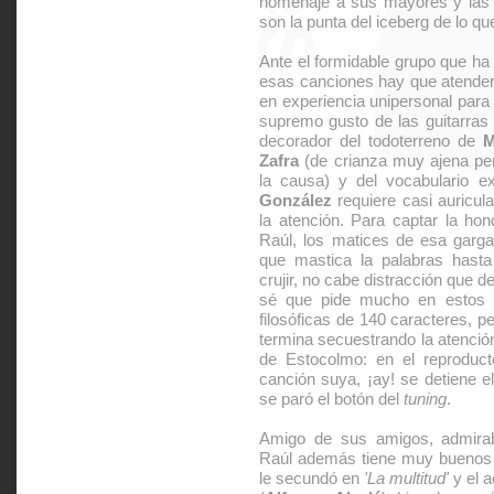
homenaje a sus mayores y las
son la punta del iceberg de lo que
Ante el formidable grupo que h
esas canciones hay que atenderl
en experiencia unipersonal para n
supremo gusto de las guitarra
decorador del todoterreno de
M
Zafra
(de crianza muy ajena per
la causa) y del vocabulario e
González
requiere casi auricul
la atención. Para captar la hond
Raúl, los matices de esa garga
que mastica la palabras hasta
crujir, no cabe distracción que d
sé que pide mucho en estos d
filosóficas de 140 caracteres, pe
termina secuestrando la atenci
de Estocolmo: en el reproduc
canción suya, ¡ay! se detiene 
se paró el botón del
tuning
.
Amigo de sus amigos, admirab
Raúl además tiene muy buenos 
le secundó en
'La multitud'
y el a