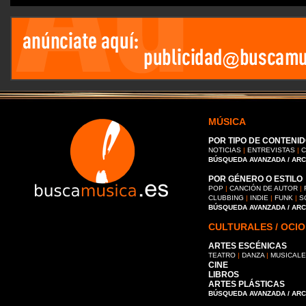
MÚSICA
POR TIPO DE CONTENID
NOTICIAS
|
ENTREVISTAS
|
C
BÚSQUEDA AVANZADA / AR
POR GÉNERO O ESTILO
POP
|
CANCIÓN DE AUTOR
|
CLUBBING
|
INDIE
|
FUNK
|
S
BÚSQUEDA AVANZADA / AR
CULTURALES / OCIO
ARTES ESCÉNICAS
TEATRO
|
DANZA
|
MUSICAL
CINE
LIBROS
ARTES PLÁSTICAS
BÚSQUEDA AVANZADA / AR