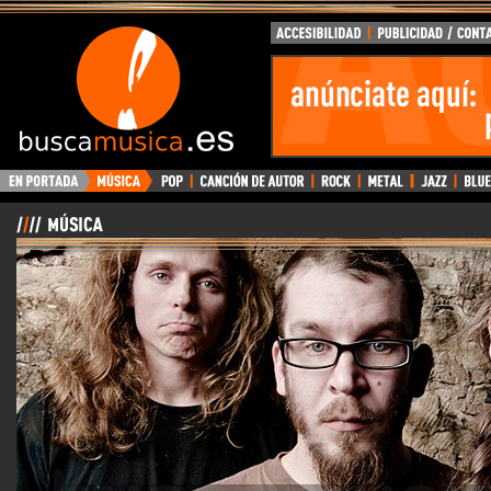
BuscaMusica.es