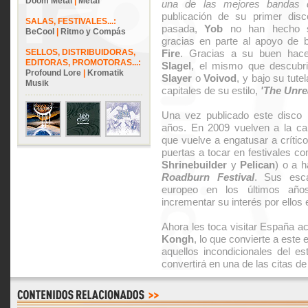
Doom Metal
|
Metal
una de las mejores bandas 
publicación de su primer disc
SALAS, FESTIVALES...:
pasada,
Yob
no han hecho si
BeCool
|
Ritmo y Compás
gracias en parte al apoyo d
SELLOS, DISTRIBUIDORAS,
Fire
. Gracias a su buen hace
EDITORAS, PROMOTORAS...:
Slagel
, el mismo que descub
Profound Lore
|
Kromatik
Slayer
o
Voivod
, y bajo su tute
Musik
capitales de su estilo,
'The Unre
Una vez publicado este disco 
años. En 2009 vuelven a la car
que vuelve a engatusar a crítico
puertas a tocar en festivales c
Shrinebuilder
y
Pelican
) o a h
Roadburn Festival
. Sus esca
europeo en los últimos a
incrementar su interés por ellos e
Ahora les toca visitar España
Kongh
, lo que convierte a este 
aquellos incondicionales del es
convertirá en una de las citas de