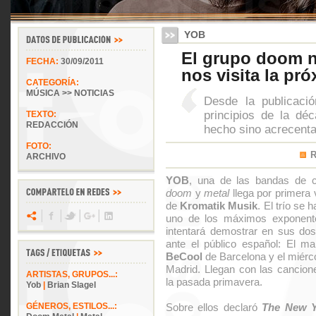
YOB
El grupo doom 
FECHA:
30/09/2011
nos visita la pr
CATEGORÍA:
MÚSICA >> NOTICIAS
Desde la publicaci
principios de la d
TEXTO:
REDACCIÓN
hecho sino acrecenta
FOTO:
ARCHIVO
YOB
, una de las bandas de c
doom
y
metal
llega por primera 
de
Kromatik Musik
. El trío se
uno de los máximos exponente
intentará demostrar en sus do
ante el público español: El ma
BeCool
de Barcelona y el miérc
Madrid. Llegan con las cancio
ARTISTAS, GRUPOS...:
la pasada primavera.
Yob
|
Brian Slagel
GÉNEROS, ESTILOS...:
Sobre ellos declaró
The New Y