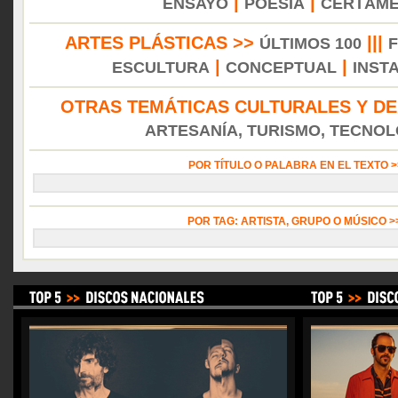
|
|
ENSAYO
POESÍA
CERTÁM
ARTES PLÁSTICAS >>
|||
ÚLTIMOS 100
|
|
ESCULTURA
CONCEPTUAL
INST
OTRAS TEMÁTICAS CULTURALES Y DE
ARTESANÍA, TURISMO, TECNOLO
POR TÍTULO O PALABRA EN EL TEXTO 
POR TAG: ARTISTA, GRUPO O MÚSICO 